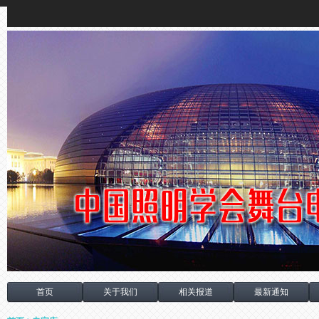
首页
关于我们
相关报道
最新通知