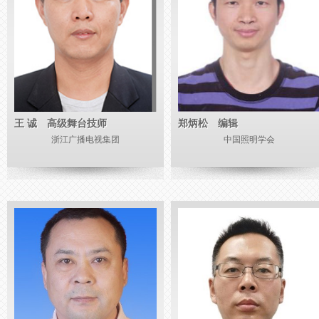
国照明学会舞台电影电视照明专
络会专家【证书编号：Z0233】。
与主持设计、建设：浙江国际影
心2500㎡、1200㎡、600㎡演播厅
光吊挂控制系统项目，浙江国际
中心好易购专用演播厅灯光吊挂
系统项目，浙江国际影视中心演
集群机械电力环境统一监控系统
王 诚 高级舞台技师
郑炳松 编辑
光工程项目。近年发...
浙江广播电视集团
中国照明学会
[>>
蔡文辉 一级舞美设计
陕西人民艺术剧院
简介：
中国照明学会舞台电影电视照明
联络会专家【证书编号：Z0237】
中国演出行业协会舞美专业制作
会专家委员；中国舞台美术学会