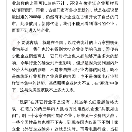
业总数的比重可以忽略不计，还没有像浙江企业那样形
成“倒闭潮”。再看，古镇门市有多少是新的，就是在据说是
最困难的2008年，仍然有不少企业在古镇开设了自己的门
市。此涨彼消，新陈代谢，我们不能只看到退出的企业，
而看不到进入的企业。
不要说古镇，就是在全国，以过去统计的上万家照明企
业为基础，我们也没有得到大批企业倒闭的信息，即便有
少数企业悄然离去，它们对行业也未必能够产生多大的影
响。今年行业的确受到严重影响，但那是因为受到国内外
经济大气候的影响，不是来自照明行业内部的问题，既不
是像纺织行业那样产业衰退的内因，也不是像家电行业那
样资本集中的趋势。某些照明企业体力不支，在“寒流”中倒
下，这与洗牌应该谈不上多大关系。
“洗牌”在其它行业不是没有，想当年长虹发起价格大
战，在随后的两三年内大批地方性电视机企业“兵败如山
倒”，剩下十余家全国性知名企业，后来又一次价格大战，
一些全国性品牌也撑不下去，到现在国内仅剩下不到十家
企业（外资企业除外）这就是洗牌。再看电脑行业，当初