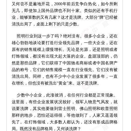
又何尝不是遍地开花，2000年前后竞争白热化，如今所剩
无几，即使加上国外品牌也不到十家。类似的还有手机行
业，能够算数的又有几家？这才是洗牌。大部分“牌”已经被
清洗出局了，桌面上剩下的只是少数。
照明行业到这一步了吗？绝对没有。很多小企业，还在
雄心勃勃地谈论要打造行业领先品牌，一些大企业，还在
原有的销售规模上缓慢增长。无论是光源，还是照明或者
灯饰领域，都没有出现大起大落的企业。盘踞顶部的，仍
然是那些品牌，它们获得了中国驰名商标或者中国名牌产
品的称号，它们的销售规模一直在行业领先。它们没有被
清洗出局。同样，也有不少中小企业发展了很多年，一直
在增长，但也没有被洗出“黄金”来。这不是洗牌。
少数中小企业，此涨彼消，在任何行业都是正常现象。
这里面，有些企业发展状况较好，领军人物意气风发，就
说要洗牌，其实他要做到雷士照明、佛山照明和欧普照明
那样的地步，恐怕还远得很，等他做到了，人家又遥遥领
先了。在灯饰领域，大多数人都认为，还没有形成品牌格
局。既然没有品牌格局，又何谈洗牌？