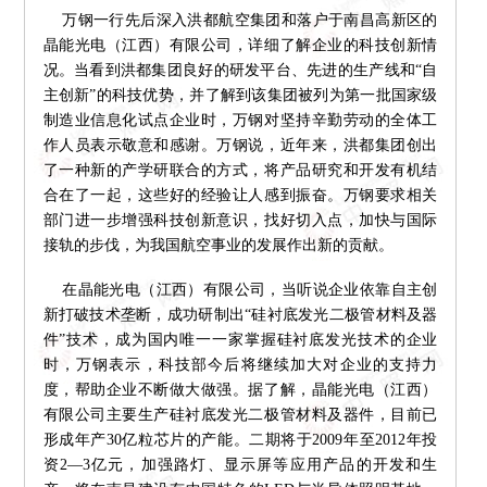
万钢一行先后深入洪都航空集团和落户于南昌高新区的
晶能光电（江西）有限公司，详细了解企业的科技创新情
况。当看到洪都集团良好的研发平台、先进的生产线和“自
主创新”的科技优势，并了解到该集团被列为第一批国家级
制造业信息化试点企业时，万钢对坚持辛勤劳动的全体工
作人员表示敬意和感谢。万钢说，近年来，洪都集团创出
了一种新的产学研联合的方式，将产品研究和开发有机结
合在了一起，这些好的经验让人感到振奋。万钢要求相关
部门进一步增强科技创新意识，找好切入点，加快与国际
接轨的步伐，为我国航空事业的发展作出新的贡献。
在晶能光电（江西）有限公司，当听说企业依靠自主创
新打破技术垄断，成功研制出“硅衬底发光二极管材料及器
件”技术，成为国内唯一一家掌握硅衬底发光技术的企业
时，万钢表示，科技部今后将继续加大对企业的支持力
度，帮助企业不断做大做强。据了解，晶能光电（江西）
有限公司主要生产硅衬底发光二极管材料及器件，目前已
形成年产30亿粒芯片的产能。二期将于2009年至2012年投
资2—3亿元，加强路灯、显示屏等应用产品的开发和生