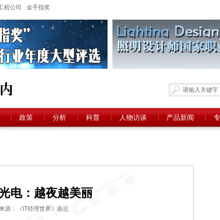
工程公司
-
金手指奖
政策
分析
科普
人物访谈
产品新闻
光电：越夜越美丽
来源：《IT经理世界》杂志