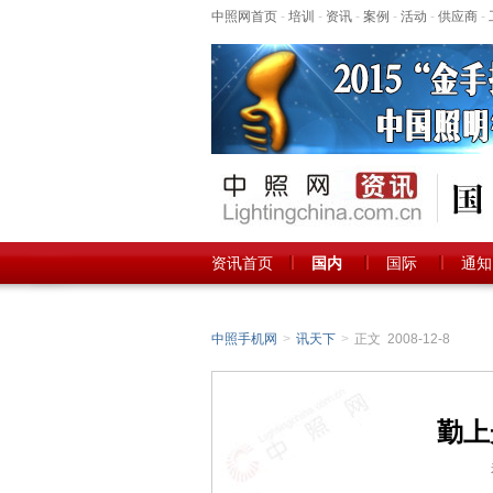
中照网首页
-
培训
-
资讯
-
案例
-
活动
-
供应商
-
资讯首页
国内
国际
通知
中照手机网
>
讯天下
>
正文 2008-12-8
勤上