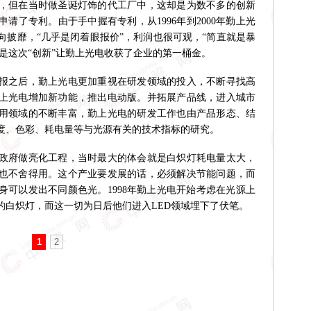
，但在当时做圣诞灯饰的代工厂中，这却是为数不多的创新
请了专利。由于手中握有专利，从1996年到2000年勤上光
向披靡，“几乎是闭着眼报价”，利润也很可观，“简直就是暴
正是这次“创新”让勤上光电收获了企业的第一桶金。
之后，勤上光电更加重视在研发领域的投入，不断寻找高
上光电增加新功能，推出电动版。并拓展产品线，进入城市
用领域的不断丰富，勤上光电的研发工作也由产品形态、结
度、色彩、耗电量等与光源有关的技术指标的研究。
政府做亮化工程，当时最大的体会就是白炽灯耗电量太大，
也不舍得用。这个产业要发展的话，必须解决节能问题，而
身可以发出不同颜色光。1998年勤上光电开始考虑在光源上
的白炽灯，而这一切为日后他们进入LED领域埋下了伏笔。
1
2