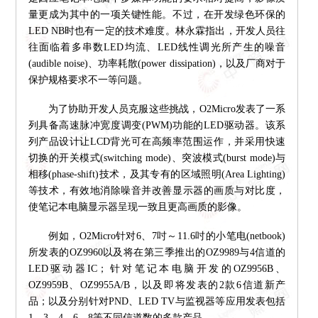
量更成为其中的一项关键性能。不过，在开发绿色环保的
LED NB时也有一定的技术难度。林永霖指出，开发人员往
往面临着多串数LED均流、LED线性调光所产生的噪音
(audible noise)、功率耗散(power dissipation)，以及厂商对于
保护规格要求不一等问题。
为了协助开发人员克服这些挑战，O2Micro发表了一系
列具备高速脉冲宽度调变(PWM)功能的LED驱动器。该系
列产品设计让LCD背光可在高频率范围运作，并采用快速
切换的开关模式(switching mode)、突波模式(burst mode)与
相移(phase-shift)技术，及其专有的区域照明(Area Lighting)
等技术，有效地消除噪音并改善显示器的画质与对比度，
使笔记本电脑显示器呈现一致且更高画质的影像。
例如，O2Micro针对6、7吋～11.6吋的小笔电(netbook)
所发表的OZ9960以及将在第三季推出的OZ9989与4信道的
LED驱动器IC；针对笔记本电脑开发的OZ9956B、
OZ9959B、OZ9955A/B，以及即将发表的2款6信道新产
品；以及分别针对PND、LED TV与监视器等应用发表包括
1、3、4、6、8等不同信道数的多款产品。