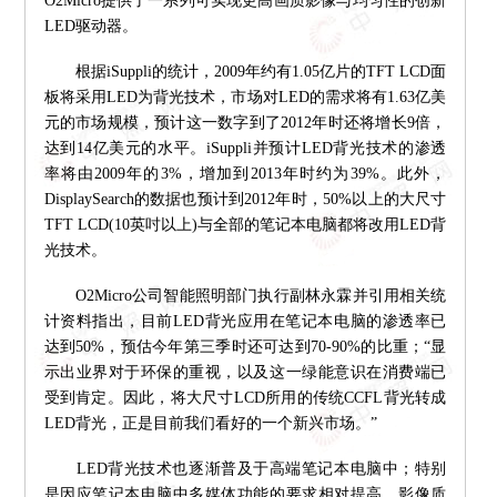
O2Micro提供了一系列可实现更高画质影像与均匀性的创新
LED驱动器。
根据iSuppli的统计，2009年约有1.05亿片的TFT LCD面
板将采用LED为背光技术，市场对LED的需求将有1.63亿美
元的市场规模，预计这一数字到了2012年时还将增长9倍，
达到14亿美元的水平。iSuppli并预计LED背光技术的渗透
率将由2009年的3%，增加到2013年时约为39%。此外，
DisplaySearch的数据也预计到2012年时，50%以上的大尺寸
TFT LCD(10英吋以上)与全部的笔记本电脑都将改用LED背
光技术。
O2Micro公司智能照明部门执行副林永霖并引用相关统
计资料指出，目前LED背光应用在笔记本电脑的渗透率已
达到50%，预估今年第三季时还可达到70-90%的比重；“显
示出业界对于环保的重视，以及这一绿能意识在消费端已
受到肯定。因此，将大尺寸LCD所用的传统CCFL背光转成
LED背光，正是目前我们看好的一个新兴市场。”
LED背光技术也逐渐普及于高端笔记本电脑中；特别
是因应笔记本电脑中多媒体功能的要求相对提高，影像质