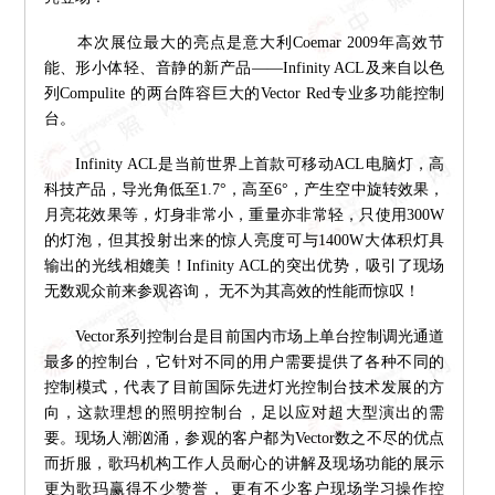
本次展位最大的亮点是意大利Coemar 2009年高效节
能、形小体轻、音静的新产品——Infinity ACL及来自以色
列Compulite 的两台阵容巨大的Vector Red专业多功能控制
台。
Infinity ACL是当前世界上首款可移动ACL电脑灯，高
科技产品，导光角低至1.7°，高至6°，产生空中旋转效果，
月亮花效果等，灯身非常小，重量亦非常轻，只使用300W
的灯泡，但其投射出来的惊人亮度可与1400W大体积灯具
输出的光线相媲美！Infinity ACL的突出优势，吸引了现场
无数观众前来参观咨询， 无不为其高效的性能而惊叹！
Vector系列控制台是目前国内市场上单台控制调光通道
最多的控制台，它针对不同的用户需要提供了各种不同的
控制模式，代表了目前国际先进灯光控制台技术发展的方
向，这款理想的照明控制台，足以应对超大型演出的需
要。现场人潮汹涌，参观的客户都为Vector数之不尽的优点
而折服，歌玛机构工作人员耐心的讲解及现场功能的展示
更为歌玛赢得不少赞誉， 更有不少客户现场学习操作控