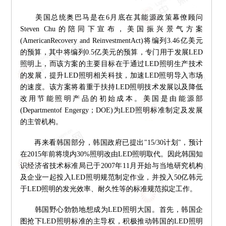
美国总统奥巴马是在6月底在其能源政策幕僚顾问
Steven Chu的陪同下宣布，美国振兴景气方案
(AmericanRecovery and ReinvestmentAct)将编列3.46亿美元
的预算，其中将编列0.5亿美元的预算，专门用于发展LED
照明上，而该方案的主要目标在于通过LED照明生产技术
的发展，提升LED照明相关科技，加速LED照明导入市场
的速度。该方案将着重于扶持LED照明技术发展以及降低
改用节能照明产品的初始成本。美国是由能源部
(Departmentof Engergy；DOE)为LED照明标准制定及发展
的主管机构。
再来看韩国部分，韩国政府已提出"15/30计划"，预计
在2015年前将境内30%照明改由LED照明取代。因此韩国知
识经济省技术标准局已于2007年11月开始与当地研究机构
及企业一起投入LED照明规范制定作业，并投入50亿韩元
于LED照明的发光效率、耐久性等的标准规范拟定工作。
韩国野心勃勃地想成为LED照明大国。首先，韩国企
图抢下LED照明标准的主导权，积极推动韩国的LED照明