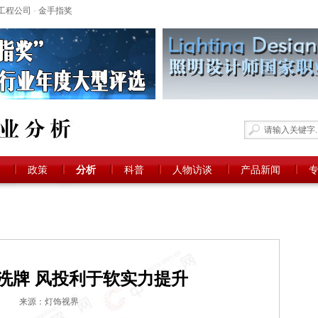
工程公司
-
金手指奖
政策
分析
科普
人物访谈
产品新闻
洗牌 风投利于软实力提升
来源：灯饰视界