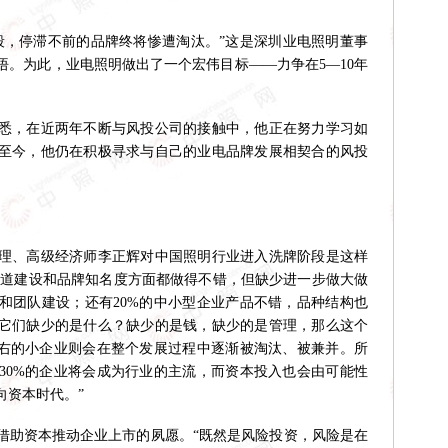
，停滞不前的品牌终将惨遭淘汰。”这是深圳业电照明董事
悟。为此，业电照明做出了一个宏伟目标——力争在5—10年
，在近两年不断与风投公司的接触中，他正在努力学习如
至今，他仍在积极寻求与自己的业电品牌发展相契合的风投
、高级经济师李正辉对中国照明行业进入洗牌阶段是这样
在渠道建设和品牌知名度方面都做得不错，但缺少进一步做大做
和团队建设；还有20%的中小型企业产品不错，品种结构也
它们缺少的是什么？缺少的是钱，缺少的是管理，那么这个
左右的小企业则会在整个发展过程中逐渐被淘汰、被兼并。所
30%的企业将会成为行业的主流，而资本投入也会由可能性
向资本时代。”
助资本推动企业上市的夙愿。“既然是风险投资，风险是在