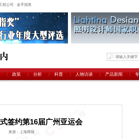
工程公司
-
金手指奖
政策
分析
科普
人物访谈
产品新闻
正式签约第16届广州亚运会
来源：上海商报