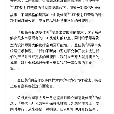
开序幕，以芭蕾舞、街头舞及标准舞串联演绎，在曼佳美
®
LED反射灯照耀的特制情境舞台下，演绎一对情侣约会的
®
故事。不同风格的舞蹈加上由曼佳美
LED反射灯营造的种
种不同灯光效果，突显产品种种意想不到的可能性。
®
「很高兴见到曼佳美
发展出突破性的技术，这个系列
解决很多市场现有的LED反射灯的缺点，同时给予顾客及
®
室内设计师更大的发挥空间及可能性。」曼佳美
高级市务
经理伍孝和说。「我们不断努力透过研究和开发去改进我
们的产品并寻找更多的可能性，我们今天努力就是明日的
成果，对社会和地球作出贡献是我们一贯以来的主要目
标。」
®
曼佳美
的合作伙伴同样对保护环境有同样看法，晚会
上各名嘉宾都就这方面发言。
®
佐丹奴公司事务及外务总监虞玮麟亦同意曼佳美
的信
念，「在优化灯光效率和保持店铺摆设外观的质素上，要
同时并行，从来都是一种挑战。自2007年10月开始至今，