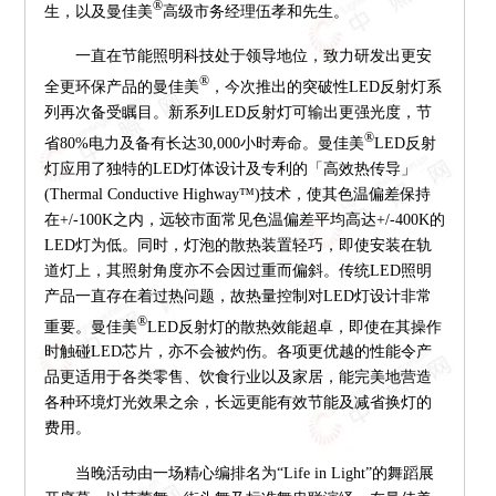
®
生，以及曼佳美
高级市务经理伍孝和先生。
一直在节能照明科技处于领导地位，致力研发出更安
®
全更环保产品的曼佳美
，今次推出的突破性LED反射灯系
列再次备受瞩目。新系列LED反射灯可输出更强光度，节
®
省80%电力及备有长达30,000小时寿命。曼佳美
LED反射
灯应用了独特的LED灯体设计及专利的「高效热传导」
(Thermal Conductive Highway™)技术，使其色温偏差保持
在+/-100K之内，远较市面常见色温偏差平均高达+/-400K的
LED灯为低。同时，灯泡的散热装置轻巧，即使安装在轨
道灯上，其照射角度亦不会因过重而偏斜。传统LED照明
产品一直存在着过热问题，故热量控制对LED灯设计非常
®
重要。曼佳美
LED反射灯的散热效能超卓，即使在其操作
时触碰LED芯片，亦不会被灼伤。各项更优越的性能令产
品更适用于各类零售、饮食行业以及家居，能完美地营造
各种环境灯光效果之余，长远更能有效节能及减省换灯的
费用。
当晚活动由一场精心编排名为“Life in Light”的舞蹈展