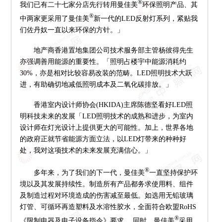
®
我们已有二十七家分店先行转用曼佳美
环保照明产品、其
®
中两家更采用了曼佳美
新一代的LED反射灯系列，紧贴我
们佐丹奴一直以来环保的方针。」
地产商香港置地集团公司技术服务部主管杨彼得先生
亦强调善用能源的重要性。「照明占楼宇中能源消耗约
30%，亦是相对比较容易改装的范畴。LED照明技术大跃
进，有助确切地减低照明成本及二氧化碳排放。」
香港室内设计师协会(HKIDA)主席陈德坚看好LED照
明科技未来的发展「LED照明技术的成熟和进步，为室内
设计师在灯光设计上提供更大的可能性。加上，世界各地
的政府正就节省能源方面立法，以LED灯带来的种种好
处，我对这项技术的未来发展充满信心。」
®
多年来，为了我们的下一代，曼佳美
一直坚持保护环
境以及其发展持续性。制造所有产品都务求使用料、组件
及制造过程对环境造成的伤害减至最低。如选用无铅玻璃
灯管、可循环再造塑料及水溶性胶水，全面符合欧盟RoHS
®
《限制电器及电子设备指令》要求。 同时，曼佳美
采用