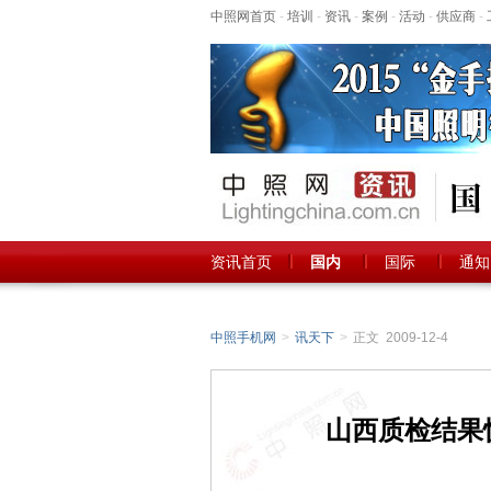
中照网首页
-
培训
-
资讯
-
案例
-
活动
-
供应商
-
资讯首页
国内
国际
通知
中照手机网
>
讯天下
>
正文 2009-12-4
山西质检结果