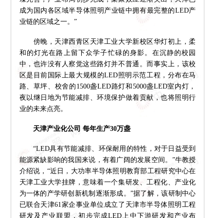
成为国内各区域半导体照明产业链中拥有最完整的LED产
业链的区域之一。”
傍晚，天津西青区天津工业大学新校区华灯初上，柔
和的灯光在路上留下众学子忙碌的身影。在沉静的校园
中，也许没有人察觉这些路灯并不普通。而事实上，该校
区是目前国际上最大规模的LED照明示范工程，分布在马
路、草坪、校舍的1500盏LED路灯和5000盏LED室内灯，
夜以继日地为节能减排、环境保护做着贡献，也将照明行
业的未来点亮。
天津产业化公司 每年生产30万盏
“LED具有节能减排、环保耐用的特性，对于日益受到
能源紧缺影响的我国来说，有着广阔的发展空间。”牛教授
介绍说，“近日，大功率半导体照明教育部工程研究中心在
天津工业大学挂牌，意味着一个集研发、工程化、产业化
为一体的产学研创新机制逐渐形成。”据了解，该研制中心
已联合天津61家企事业单位成立了天津市半导体照明工程
研发及产业联盟，初步完成LED上中下游研发和产业布