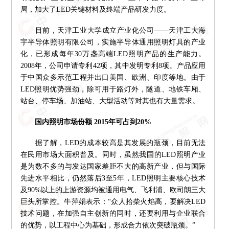
局，加大了LED关键材料及终端产品研发力度。
目前，天津工业大学成立产业化公司——天津工大海
宇半导体照明有限公司，实施半导体通用照明灯具的产业
化，已形成每年30万盏高端LED照明产品的生产能力。
2008年，公司申请专利42项，其中发明专利8项。产品应用
于中国众多示范工程并出口美国、欧洲、印度等地。由于
LED照明优势强劲，除可用于路灯外，隧道、地铁车厢、
站台、停车场、加油站、大型活动等对其也有大量需求。
国内照明市场份额 2015年可占到20%
据了解，LED的成本较高是其发展的瓶颈，目前无法
在民用市场大面积普及。同时，虽然我国的LED照明产业
是为数不多的与发达国家差距不大的高新产业，但与国际
先进水平相比，仍然落后3至5年，LED照明主要核心技术
及90%以上的上游资源均被通用电气、飞利浦、欧司朗三大
巨头所掌控。牛萍娟表示：“众人拾柴火焰高，要解决LED
技术问题，在加强自主创新的同时，还要利用与企业联合
的优势，以工程中心为基础，形成合力依次突破瓶颈。”