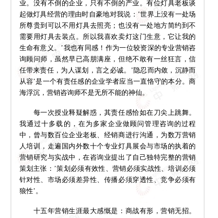
业。没有不倒的企业，只有不倒的产业。有位灯具老板谈
起做灯具经营的理由时自豪地对我说：’世界上没有一处场
所尊贵到可以不用灯具去照亮；也没有一处地方简约到不
需要用灯具去装点。所以我喜欢卖灯这门生意，它让我的
生命有意义。’我也有同感！作为一位较资深的专业营销咨
询顾问师，虽然早已高朋满座，但绝不敢有一丝狂言，信
任带来责任，为人谋划，言之必诚。’隐忍而内敛，沉静而
从容’是一个有责任感的企业学者应当一直恪守的本分。商
海浮沉，营销咨询师不是无所不能的神仙。
每一次授业释疑解惑，其责任感恰如在刀尖上跳舞。
我通过十多载的，在为多家企业做顾问管理咨询的过程
中，曾与数百位企业老板、经销商进行沟通，为数万营销
人培训，走遍国内外数十个专业灯具展会与市场的执着的
营销研究与实战中，在咨询业提出了自己独特完整的营销
策划主张：’策划必须有效性、营销必须实战性、培训必须
针对性、市场必须差异性、传播必须穿透性、竞争必须有
狼性’。
十五年营销生涯最大感慨是：商战有形，营销无招。