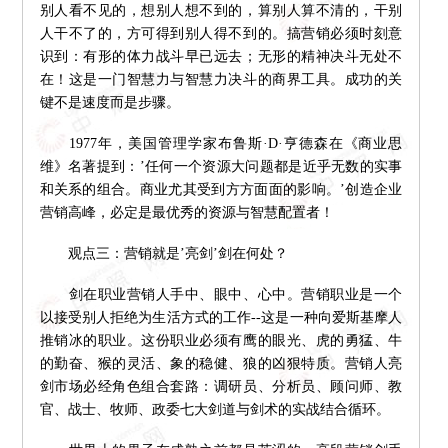
别人看不见的，想别人想不到的，算别人算不清的，干别
人干不了的，方可得到别人得不到的。搞营销必须时刻意
识到：有形的体力战斗早已远去；无形的精神决斗无处不
在！这是一门智慧力与智慧力决斗的商界工具。成功的关
键不是速度而是步骤。
1977年，美国管理学家布鲁斯·D·亨德森在《商业思
维》名著提到：’任何一个资源大问题都是近乎无数的实事
和关系的组合。商业尤其受到方方面面的影响。’创造企业
营销高峰，必定是最优秀的资源与智慧配置者！
观点三：营销就是’亮剑’剑在何处？
剑在职业营销人手中、眼中、心中。营销职业是一个
以接受别人拒绝为生活方式的工作--这是一种向爱斯基摩人
推销冰的职业。这份职业必须有鹰的眼光、虎的勇猛、牛
的勤奋、猴的灵活、象的稳健、狼的凶狠特质。营销人亮
剑市场必经角色组合套路：调研员、分析员、顾问师、教
官、战士、牧师、政委七大剑道与剑术的实战结合循环。