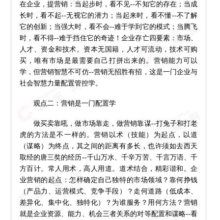
在企业，提营销：当起步时，看不见--不知它的存在；当成
长时，看不起--无视它的潜力；当起来时，看不懂--不了解
它的创新；当强大时，看不会--难于学到它的模式；当腾飞
时，看不得--难于挡住它的奇迹！企业存亡四要素：市场、
人才、资金和技术。资本无国籍，人才可流动，技术可购
买，唯有市场是最需要自己打拼出来的。营销能力可以
学，但营销智慧不可仿--营销无招胜有招，这是一门企业与
社会智慧力量配置管控学。
观点二：营销是一门配置学
做买卖靠吼，做市场靠走，做营销靠谋--打兔子和打老
虎的方法是不一样的。营销以术（技能）为起点，以道
（谋略）为终点，其之间的距离有多长，也许须如去西天
取经的唐三奘的经历--千山万水、千辛万苦、千言万语、千
方百计。常人用术，高人用道。道术结合，精彩谐和。企
业营销的起点：怎样确定自己独特的市场领域？靠何挣钱
（产品力、运营模式、竞争手段）？走何道路（低成本、
差异化、集中化、独特化）？为谁服务？用何方法？营销
就是企业资源、能力、机会三者关系的对等配置和谋略--看