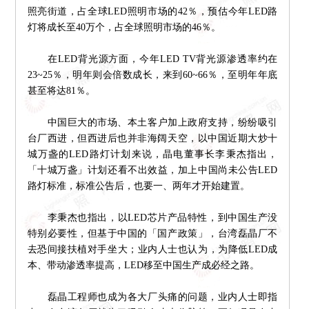
照亮街道，占全球LED照明市场的42％，预估今年LED路
灯将成长至40万个，占全球照明市场的46％。
在LED背光源方面，今年LED TV背光源渗透率约在
23~25％，明年则会倍数成长，来到60~66％，至明年年底
甚至将达81％。
中国巨大的市场、本土客户加上政府支持，纷纷吸引
台厂西进，但西进后也并非海阔天空，以中国近期大炒十
城万盏的LED路灯计划来说，晶电董事长李秉杰指出，
「十城万盏」计划还看不出效益，加上中国尚未公告LED
路灯标准，标准公告后，也要一、两年才开始建置。
李秉杰也指出，以LED芯片产品特性，到中国生产没
特别必要性，但基于中国的「国产政策」，台湾磊晶厂不
去恐间接扶植对手坐大；业内人士也认为，为降低LED成
本、带动渗透率提高，LED移至中国生产成必经之路。
磊晶工程师也成为各大厂头痛的问题，业内人士即指