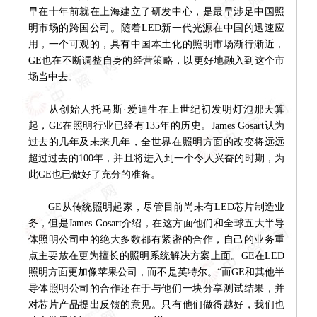
早在十年前就在上海建立了研发中心，是最早涉足中国照
明市场的跨国公司。随着LED新一代光源在中国的迅速应
用，一个可观的，具有中国本土化的照明市场渐行渐近，
GE也在不断调整自身的经营策略，以更好地融入到这个市
场当中去。
从创始人托马斯·爱迪生在上世纪初发明灯泡那天算
起，GE在照明行业已经有135年的历史。James Gosart认为
过去的几年及未来几年，全世界在照明方面的改变将远远
超过过去的100年，并且将进入到一个令人兴奋的时期，为
此GE也已做好了充分的准备。
GE从传统照明起家，尽管目前尚未有LED芯片制造业
务，但是James Gosart介绍，在这方面他们和全球五大半导
体照明公司中的绝大多数都有紧密的合作，自己的业务重
点主要放在更为擅长的照明系统解决方案上面。GE在LED
照明方面更加像苹果公司，而不是英特尔。“而GE和其他半
导体照明公司的合作还在于与他们一块分享测试结果，并
对芯片产品提出反馈的意见。只有他们做得越好，我们也