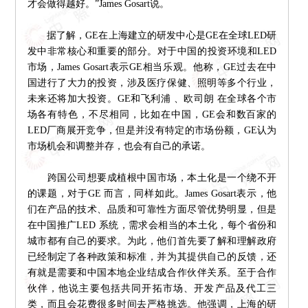
才会做得越好。”James Gosart说。
据了解，GE在上海建立的研发中心是GE在全球LED研
发中非常核心和重要的部分。对于中国的投资环境和LED
市场，James Gosart表示GE相当乐观。他称，GE过去在中
国进行了大力的投资，涉及医疗保健、照明等多个行业，
未来还将加大投资。GE和飞利浦 、欧司朗 在全球各个市
场各有特色，不尽相同，比如在中国，GE会和数百家的
LED厂商展开竞争，但是并没有特定的市场份额，GE认为
市场机会和调整并存，也会有自己的承诺。
跨国公司想要成植根中国市场，本土化是一个绕不开
的课题，对于GE 而言，同样如此。James Gosart表示，他
们在产品的技术、品质和可靠性方面尽管优势明显，但是
在中国推广LED 系统，需求会相当的本土化，每个省份和
城市都有自己的要求。为此，他们首先要了解和理解政府
已经制定了各种政策和标准，并为其提供自己的反馈，还
有就是需要和中国本地企业结成合作伙伴关系。至于合作
伙伴，他说主要包括共同开拓市场、开发产品及代工三
类，而且会花费很多时间去严格挑选。他强调，上海的研