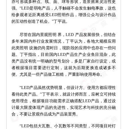
亦可形成多种点、线、面、球等形状，造景效果灵活性更
强。“LED是弱电产品，人手触碰不会发生触电事故，这也
给参观者近距离感受LED照明作品，增强公众与设计作品
的互动性创造了机会。”丁平说。
尽管在国内景观照明 界，LED 产品发展很快，但结合
多年来国内外行业发展情况，丁平认为，各地大规模应用
此类照明 设施仍尚需时日，现阶段的应用中也存在一些问
题。丁平指出，目前国内LED产品生产企业鱼目混杂，此
类产品没有统一明确的型号划分，多是厂家自行设定，或
者根据项目需要进行定制，这就为后期更换造成诸多不
便。尤其是一些产品做工粗糙，严重影响使用寿命。
“LED产品虽然优势明显，但设计方、使用方都应理性
看待此类产品。”丁平表示，就设计师而言，应树立可持续
使用理念，根据项目功能需求正确搭配LED产品，通过设
计最大限度体现产品的先进性，实现艺术与科技的充分融
合，不要让景观作品成为产品装置秀。
“LED包括大瓦数、小瓦数等不同类型，不同项目对灯