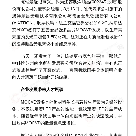
陈铠最近很高兴。作为江苏澳洋顺昌(002245,股吧)股
份有限公司的董事总经理，3月16日，他代表该公司旗下的
澳洋顺昌光电技术有限公司与德国爱思强股份有限公司
(AIXTRON，股票代码：法兰克福证券交易所AIXG;纳斯达
克AIXG)签订了五套爱思强多晶片MOCVD系统，以生产高
亮度的发光二极管(LED)材料。这对正在向新能源领域进军
的澳洋顺昌光电来说不啻如虎添翼。
当天，还发生了一件让陈铠更有底气的事情，那就是
中科院苏州纳米所与爱思强公司联合建立的培训中心也正
式落成并举行了开幕仪式。一直困扰我国半导体照明产业
的人才瓶颈问题由此开始破题。
产业发展带来人才瓶颈
MOCVD设备是外延材料生长与芯片生产最为关键的设
备，不仅决定着LED产品的性能，也决定着LED的生产成
本。随着近年来我国半导体白光照明产业的快速发展，中
国购买MOCVD的数量也急速增长。
据记者了解，2009年全球MOCVD出货228台，其中中