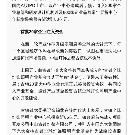
国内A股IPO上市。该产业中心建成后，预计引入300家企
业总部和研发设计机构以及800家企业品牌常年展贸中心，
年新增采购额有望达到80亿元。
首批20家企业注入资金
在新一轮产业转型升级浪潮席卷全球的大背景下，每
一个区域经济体均在寻求新的突破口，试图在市场洗礼中
加速扩张市场份额。中国灯饰之都古镇也不例外。
上周五，由古镇与光大金控共同牵头成立的“古镇全球
灯饰照明产业基金”(以下简称“基金”)，便迎来了突破性进
展：古镇20家大中型企业代表正式签署投资协议，共同投
入产业基金，通过产业基金投资古镇全球灯饰照明产业中
心的开发建设。
古镇镇党委书记余锡盆在签约仪式上表示，古镇全球
灯饰照明产业中心总投资近85亿元。镇政府首先成立项目
开发公司中山古镇灯都有限公司，并引入中国光大集团旗
下光大金控古镇全球灯饰照明产业基金作为战略投资股