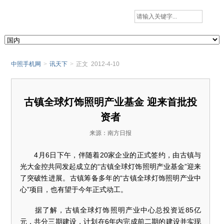
中照手机网
>
讯天下
>
正文 2012-4-10
古镇全球灯饰照明产业基金 迎来首批投
资者
来源：南方日报
4月6日下午，伴随着20家企业的正式签约，由古镇与
光大金控共同发起成立的“古镇全球灯饰照明产业基金”迎来
了突破性进展。古镇筹备多年的“古镇全球灯饰照明产业中
心”项目，也有望于今年正式动工。
据了解，古镇全球灯饰照明产业中心总投资近85亿
元，共分三期建设，计划在6年内完成前二期的建设并实现