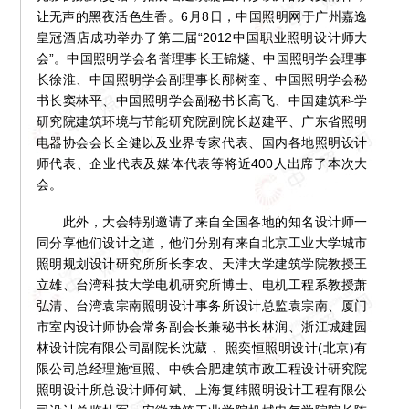
让无声的黑夜活色生香。6月8日，中国照明网于广州嘉逸
皇冠酒店成功举办了第二届“2012中国职业照明设计师大
会”。中国照明学会名誉理事长王锦燧、中国照明学会理事
长徐淮、中国照明学会副理事长邴树奎、中国照明学会秘
书长窦林平、中国照明学会副秘书长高飞、中国建筑科学
研究院建筑环境与节能研究院副院长赵建平、广东省照明
电器协会会长全健以及业界专家代表、国内各地照明设计
师代表、企业代表及媒体代表等将近400人出席了本次大
会。
此外，大会特别邀请了来自全国各地的知名设计师一
同分享他们设计之道，他们分别有来自北京工业大学城市
照明规划设计研究所所长李农、天津大学建筑学院教授王
立雄、台湾科技大学电机研究所博士、电机工程系教授萧
弘清、台湾袁宗南照明设计事务所设计总监袁宗南、厦门
市室内设计师协会常务副会长兼秘书长林润、浙江城建园
林设计院有限公司副院长沈葳 、照奕恒照明设计(北京)有
限公司总经理施恒照、中铁合肥建筑市政工程设计研究院
照明设计所总设计师何斌、上海复纬照明设计工程有限公