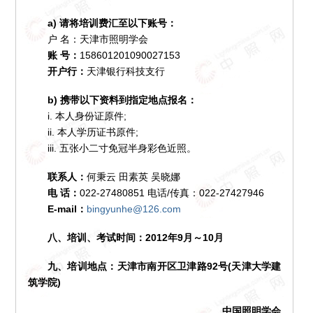
a) 请将培训费汇至以下账号：
户 名：天津市照明学会
账 号：
158601201090027153
开户行：
天津银行科技支行
b) 携带以下资料到指定地点报名：
i. 本人身份证原件;
ii. 本人学历证书原件;
iii. 五张小二寸免冠半身彩色近照。
联系人：
何秉云 田素英 吴晓娜
电 话：
022-27480851 电话/传真：022-27427946
E-mail：
bingyunhe@126.com
八、培训、考试时间：2012年9月～10月
九、培训地点：天津市南开区卫津路92号(天津大学建
筑学院)
中国照明学会