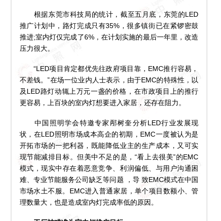
根据东莞市科技局的统计，截至五月底，东莞的LED
推广计划中，路灯完成只有35%，很多镇街已在紧锣密鼓
推进;室内灯仅完成了6%，在计划实施的最后一年里，改造
压力很大。
“LED项目肯定都优先往政府项目靠，EMC推行容易，
不差钱。”在场一位业内人士表示，由于EMC的特殊性，以
及LED路灯动辄上万元一盏的价格，在市政项目上的推行
更容易，上百块的室内灯想要进入家居，还存在阻力。
中国照明学会特邀专家邴树奎分析LED行业发展现
状，在LED照明市场成本高企的初期，EMC一度被认为是
开拓市场的一把利器，既能降低业主的生产成本，又可实
现节能减排目标。但美中不足的是，“看上去很美”的EMC
模式，现实中存在着恶意竞争、利润偏低、与用户沟通困
难、专业节能服务公司缺乏等问题 ，导 致EMC模式在中国
市场水土不服。EMC进入普通家居，单个项目数额小、管
理数量大，也是造成室内灯完成率低的原因。