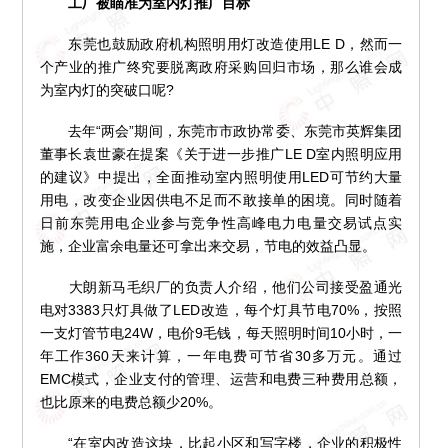
工厂被瞄准为室内灯推广目标
东莞也鼓励政府机构照明用灯改造使用LE D，然而一
个产业的推广终究要脱离政府采购回归市场，那么谁会成
为室内灯的突破口呢?
去年“两会”期间，东莞市市政协常委、东莞市英辉集团
董事长袁世豪在提案《关于进一步推广LE D室内照明应用
的建议》中提出，全面推动室内照明使用LED可节约大量
用电，改变企业因供电不足而不敢接单的困境。同时随着
日前东莞用电企业参与竞争性高峰电力电量交易试点实
施，企业富余电量还可拿出来交易，节电的效益凸显。
大朗新马毛织厂的负责人介绍，他们公司接受盈通光
电对3383只灯具做了LED改造，每个灯具节电70%，按照
一支灯管节电24W，电价9毛钱，每天照明时间10小时，一
年工作360天来计算，一年电费可节省30多万元。通过
EMC模式，企业支付的管理、运营和电费三种费用总额，
也比原来的电费总额少20%。
“在室内改造这块，比起小区和写字楼，企业的积极性