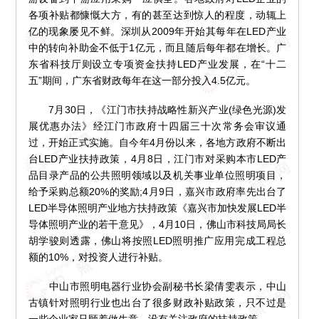
各项补贴都慷慨大方，有的甚至达到惊人的程度，动辄上
亿的现象屡见不鲜。深圳从2009年开始其每年在LED产业
中的转向补助金不低于1亿元，而且随后每年都在增长。广
东省科技厅则设立专项资金扶持LED产业发展，在“十二
五”期间，广东省财政每年在这一部分投入4.5亿元。
7月30日，《江门市扶持战略性新兴产业(绿色光源)发
展优惠办法》经江门市政府十四届三十次常务会审议通
过，开始正式实施。自今年4月份以来，各地方政府不断出
台LED产业扶持政策，4月8日，江门市对采购本市LED产
品目录产品的公共照明领域以及机关事业单位照明项目，
给予采购总额20%的奖励;4月9日，嘉兴市政府率先出台了
LED半导体照明产业地方扶持政策《嘉兴市加快发展LED半
导体照明产业的若干意见》，4月10日，佛山市科技局局长
胡学骏则透露，佛山将按照LED照明推广应用完成工程总
额的10%，对投资人进行补贴。
中山市照明电器行业协会副秘书长梁倩雯表示，中山
古镇针对照明行业也出台了很多财政补贴政策，只不过是