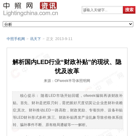
中照手机网
>
讯天下
>
正文 2013-9-11
解析国内LED行业“财政补贴”的现状、隐
忧及改革
来源：OFweek半导体照明网
核心提示： 随着LED市场开始回暖，ofweek编辑再谈财政补
贴。首先、财补是把双刃剑，需把握好尺度切莫让企业患财补依赖
症;其次、财补推动LED一路高歌，财政奖励、专项扶持、设备补贴
等LED财补形式多样;第三、财政补贴诱发产业乱象导致价格体系扭
转、骗补事件不断、原有格局遭破等一一解析。