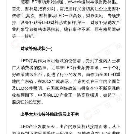
随着LED市场开始回暖，ofweek编辑再谈财政补贴。
首先、财补是把双刃剑，需把握好尺度切莫让企业患财补
依赖症;其次、财补推动LED一路高歌，财政奖励、专项扶
持、设备补贴等LED财补形式多样;第三、财政补贴诱发产
业乱象导致价格体系扭转、骗补事件不断、原有格局遭破
等一一解析。
财政补贴现状(一)
LED灯具作为照明领域的佼佼者，受到了业内人士和
广大消费者的热捧。近年来LED行业频传喜讯，一个个利
好政策陆续出台，促进了行业的发展。而作为全国LED重
地的广东省，在2012年就表示，广东将会在三年内全面普
及LED公共照明。在国家利好政策与投资企业不断高涨的
收益预期下，中国的LED产业正一路高歌猛进，掀起了一
股疯狂的投资潮。
出手大方扶持补贴政策层出不穷
LED产业发展至今，出台的政策补贴接踵而来，从上
游设备到下游应用采购一应俱全。各地政府对LED企业的