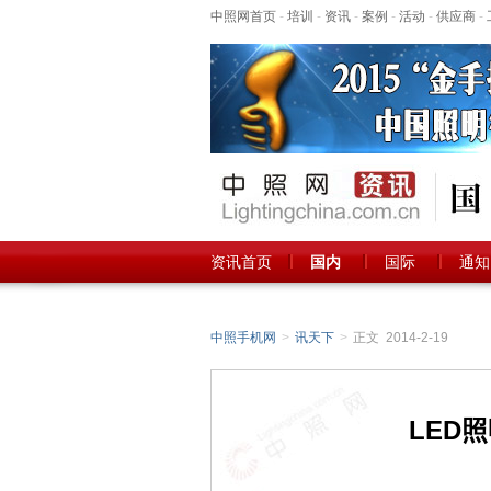
中照网首页
-
培训
-
资讯
-
案例
-
活动
-
供应商
-
资讯首页
国内
国际
通知
中照手机网
>
讯天下
>
正文 2014-2-19
LED