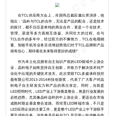
在TCL供应商大会上，肖国伟总裁应邀出席演讲，他
指出：“晶科与TCL的合作，无论是产品的配合，还是技术
的探讨，都不仅仅是单纯的商业合作，更是一个在技术、
管理、渠道等多方面相互借鉴、共同壮大的过程。在与
TCL合作的多年中，经过双方的不懈努力，TCL在电视销
量、智能手机等业务呈倍增趋势我们对于TCL品牌和产品
很有信心，期待着在未来取得更好的成绩!”
作为本土化且拥有自主知识产权的LED领域中上游企
业，晶科电子始终坚持自主创新，并致力于解决技术转产
业化中出现的关键技术攻关。此次荣获TCL多媒体科技控
股有限公司2013-2014科技创新奖，代表了广大客户对晶
科电子自主研发实力和产品的再次肯定。同时，当前是
LED照明时代，LED产业上下游垂直整合，将是行业发展的
必然趋势。尤其像晶科这样的中上游企业，更适合在市场
成熟时期走垂直整合道路。而培育LED终端市场，不只是
LED应用企业的主要工作，更是整个LED产业上中下游联手
要完成的任务。这也将是晶科与TCL开启新一轮战略合作