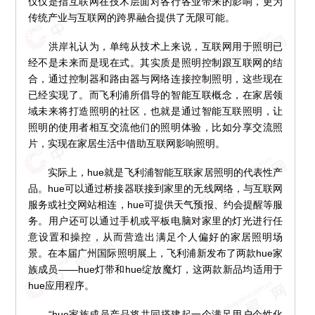
仅仅是指互联网在技术层面对各行各业带来的影响，更为
传统产业与互联网的跨界融合提供了无限可能。
洪岸礼认为，单纯从技术上来说，互联网用于照明已
经不是未来而是现在式。其实质是照明控制跟互联网的结
合，通过控制器和路由器与网络连接控制照明，这些现在
已经实现了。而飞利浦所倡导的智能互联概念，在家居领
域未来将打造照明的社区，也就是通过智能互联照明，让
照明的使用者相互交流他们的照明体验，比如分享交流照
片，实现在家居生活中借助互联网影响照明。
实际上，hue就是飞利浦智能互联家居照明的代表性产
品。hue可以通过桥接器联接到家里的无线网络，与互联网
服务或社交网站相连，hue可提供天气预报、约会提醒等服
务。用户还可以通过手机或平板电脑对家里的灯光进行任
意设置和操控，从而营造出满足个人偏好的家居照明场
景。在本届广州国际照明展上，飞利浦新发布了两款hue家
族成员——hue灯带和hue绽放魔灯，这两款新品均适用于
hue应用程序。
“hue家族成员产品将共同搭建起一个满足用户个性化