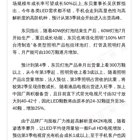
场规模年成长率可望成长50%以上;东贝董事长吴庆辉指
出，今年各类LED需求都不错，手机会走到高显色性与高
解析度的高阶机种，预计从第3季就会开始进入出货高峰。
东贝指出，随着40W的灯泡结束生产后，60W灯泡7月
开始生产，重启成长动能，东贝也将强化照明“100% MIT
台湾制造”各类型照明产品包括球泡灯、灯管及照明灯具
等，月产能可由100万颗逐月增加。
预计到第4季，东贝灯泡产品单月出货量上看300万颗
以上，从今年第3季起，照明营收上看3成以上。随着照明
产品出货量增加，法人预估，第3季照明占营收的比重，将
较第2季呈现倍数成长。随着液晶电视出货进入旺季，加上
中国厂商积极备货，且目前直下式背光电视尺寸由32寸放
大到40-42寸，因此LED颗数将由原本的24-32颗提升至36-
40颗，增加25%。
由于品牌厂与面板厂力推超高解析度4K2K电视，随着
渗透率攀升，让LED平均使用量较一般Full HD电视增加，
预估第3季电视背光有机会成长1成以上;至于手机客户也因