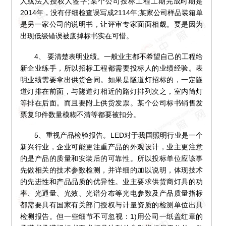
人或法人授权人签字;某个公司投标工程工期完成时期是
2014年，没有仔细检查误写成2114年;某家公司样品装箱单
是另一家公司的说明书，让评审专家面面相觑。要是因为
出现低级错误被废掉标书实在可惜。
4、 要清楚表明业绩。一般业主都不希望自己的工程给
新企业练手，所以招标工程都需要投标人的业绩经验。表
明业绩需要拿出供货合同。如果是隧道灯招标的，一定隧
道灯排在前面，与隧道灯相近的路灯排列次之，室内筒灯
等排在后面。而且要附上供货发票。某个公司标书销售发
票复印件数量模糊不清等都要被扣分。
5、重视产品检验报告。LED对于我国照明行业是一个
新兴行业，企业可能更注重产品的外观设计，业主更注意
的是产品的质量和安装后的可靠性。所以投标单位应该事
先做相关的技术参数检测，并详细的加以说明，体现技术
的先进性和产品品质的优异性。业主要求供货商灯具的功
率、光通量、光效、光谱分布等光电参数及产品质量指标
都需要具有国家有关部门授权与计量资质的检测单位出具
检测报告。但一些细节不可忽视：1)用公司一纸盖红章的