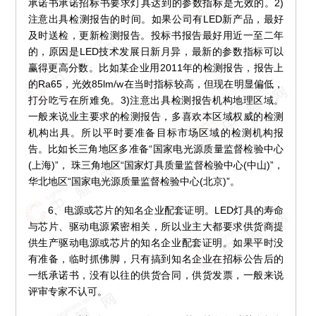
承诺书承诺招标书要求灯具达到的参数指标是无效的。2)
注意出具检测报告的时间。如果公司有LED新产品，最好
及时送检，更新检测报告。投标书报告最好用近一至二年
的，原因是LED技术发展日新月异，最新的参数指标可以
赢得更高分数。比如某企业用2011年的检测报告，报告上
的Ra65，光效85lm/w在当时指标较高，但现在明显偏低，
打分吃亏在所难免。3)注意出具检测报告机构地理区域。
一般来说业主要求的检测报告，多喜欢本区域权威的检测
机构出具。所以平时要准备目标市场区域的检测机构报
告。比如长三角地区多准备“国家电光源质量监督检验中心
(上海)”， 珠三角地区“国家灯具质量监督检验中心(中山)”，
华北地区“国家电光源质量监督检验中心(北京)”。
6、电源或芯片的知名企业配套证明。LED灯具的寿命
与芯片、驱动电源紧密相关，所以业主大都要求供货商提
供生产驱动电源或芯片的知名企业配套证明。如果平时没
有准备，临时抓佛脚，只有搞到知名企业在招标公告后的
一纸承诺书，没有以往的供货合同，供货发票，一般来说
评审专家不认可。