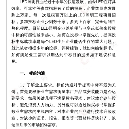
LED照明行业经过十余年的快速发展，如今LED在灯具
效率、可靠性等参数指标有了质的提高，企业数量也发展
到上万家。每一次规模百万以上的LED照明工程项目招
标，参加投标企业少则数十家，多则上百家，完全达到白
热化程度。目前LED照明企业以单项节电率或低价来投标
中标的可能性越来越小。如何在投标中掌握先机，提高投
标中标成功率是每个LED生产企业能否生存的重大问题，
就此笔者根据多年的投标、评标经验，就如何编制标书、
如何满足业主需求以期达到中标目的提出如下建议和意
见。
一、 标前沟通
1、了解业主要求。标前沟通对于提高中标率最为关
键，首先要根据业主需求衡量本厂产品或安装能力是否达
到要求，如果关键几项不满足标书要求，建议放弃参与投
标，避免浪费人力物力。另外也可以通过购买标书掌握多
数业主需求的主线内容，对本企业的产品进行技术升级改
造，对缺少的证书、报告、报表等书面材料尽快补齐，以
适应后来的市场招标需求。