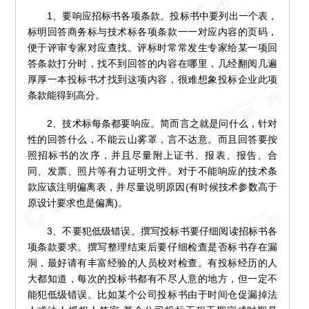
1、要响应招标书各项条款。投标书中要列出一个表，
标明回答商务标与技术标各项条款一一对应内容的页码，
便于评审专家对应查找。评标时常常发生专家给某一项回
答条款打分时，找不到回答的内容在哪里，几经翻阅几遍
厚厚一本投标书才找到这项内容，很难想象投标企业此项
条款能得到高分。
2、技术标每条都要响应。简而言之就是问什么，针对
性的回答什么，不能云山雾罩，言不达意。而且回答要按
照招标书的次序，并且尽量附上证书、报表、报告、合
同、发票、照片等有力证明文件。对于不能响应的技术条
款应该注明偏离表，并尽量说明原因(有时候技术参数高于
原设计要求也是偏离)。
3、不要犯低级错误。撰写投标书要仔细阅读招标书各
项条款要求。撰写整理结束后要仔细检查是否标书存在漏
洞，最好请有丰富经验的人员校对检查。有投标经历的人
大都知道，每次的投标书都有不尽人意的地方，但一定不
能犯低级错误。比如某个公司投标书由于时间仓促漏掉法