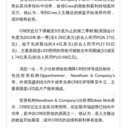
势从高功率转向中功率，使得Cree的营收和获利持续面对
压力。他认为，等到Cree入主隆达的效益开始发挥作用，
或许能有起色。
CREE近日下调截至9月底为止的第三季财测(美国会计
年度为2015年第一季)至4.28亿美元(折合人民币约26.27亿
元)，低于先前预估的4.4亿美元(折合人民币约27.01亿
元)，主要原因是LED照明的营收可能较去年同期减少2成至
1.74亿美元(折合人民币约10.68亿元)。
消息一出，不少分析师纷纷调降CREE评等或目标价，
包括投资机构Oppenheimer、Needham & Company's
等。外资高盛则在9月中就率先将CREE评等降至中立，主
要原因是LED晶片产能有挑战。
投资机构Needham & Company's分析师Edwin Mok表
示，CREE过去主攻高功率照明，但近期市场趋势已转向中
功率，是冲击CREE营收的原因之一。他认为，若入主隆达
的效益开始展现，或许CREE的业绩和获利将有改善。