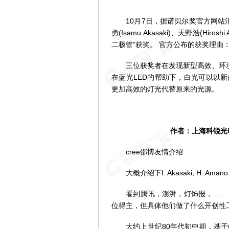
10月7日，据诺贝尔奖官方网站消
勇(Isamu Akasaki)、天野浩(Hiro
二极管”获奖。 官方公布的获奖理由
三位获奖者在发现新型高效、环境友
在蓝光LED的帮助下，白光可以以
更加高效的灯光代替原来的光源。
作者：上海科锐光
cree邵博友情介绍:
大概介绍下I. Akasaki, H. Aman
看到腾讯，澎湃，灯饰报，…… 
位得主，但具体他们做了什么开创性
大约上世纪80年代初中期，基于磷