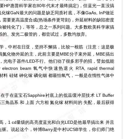
黄光要HP惠普科学家在80年代末才最终搞定)，但蓝光一直没搞
的，氮化镓GaN最大的问题是缺乏同质衬底，不像GaAs, InP做近
，需要更高温度合成(热场条件更苛刻)，外延材料的缺陷密度
掺杂被钝化了)，等等，总之一系列问题。大多数欧美科学家搞
器的、发光二极管的，都尝试过，多数均放弃。
，中村在日亚，坚持不懈搞，比较一根筋（注意：这是极
搞氮化物外延的主，此前主要是MBE分子束外延，MBE搞出
，光电子器件/LED不行。他们动了很多邪乎的招，譬如低能
lectron beam 氧气中快速热退火 RTA, rapid thermal
半导体材料 硅锗 砷化镓 磷化铟 都最怕氧气，一般是在惰性气体中
宝石Sapphire衬底上的低温缓冲层技术 LT Buffer
宝石三角晶系 和 上面 六方相 氮化镓 材料间的 失配，最后获得
1 cd量级的高亮度蓝光和白光LED是他最早搞出来 并且
驱。说起这个，钟博Barry是中村UCSB学生，你们师门绝