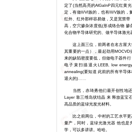
定了(当然高亮的AlGaInP四元红
定，有做II/VI族的，也有III/V族
红外、红外那样容易做，又是宽禁带
高，空穴掺杂浓度低(形成络合物 
化合物半导体研究的、做半导体激光
这上面三位，前两者在名古屋大学
其重要的一点），最起劲用MOCVD
来的缺陷密度要低，但做电子器件行
电子束扫描退火LEEB, low energy e
annealing(要知道 此前的所有
退火的)……
当然，赤琦勇他们最开创性地还在于在蓝
Layer 靠三维岛状结晶 来 释放蓝
高品质的蓝绿光发光材料。
比之前两位，中村的工艺水平更高，
量产，同时，蓝绿光激光器 他也是先
学，可以多讲讲。哈哈。