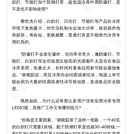
炽灯、节能灯加个防潮灯罩，超低温冷库中用防爆灯，是
不是也不影响使用?
黎世杰介绍，白炽灯、日光灯、节能灯等产品在冷库
环境下发热量大，对空压机制冷会加大功率，很容易炸泡
和损坏，寿命短，更换频繁，普通灯具是不能替代冷库专
用灯具的。
“防爆灯不会发生爆炸，但功率非常大，像防爆灯、节
能灯、白炽灯等这些温度比较高的光源都不太适合在食品
冷库里用，热量太大，长时间对着食品照射可能会腐蚀食
品。”谢晓茹说，而且冷库内会结霜或者结冰，电源上有可
能会因为大量的结霜或者结冰导致短路，造成食品安全隐
患。
既然如此，为什么还有那么多用户没有应用冷库专用
LED灯呢，其推广工作又有哪些阻力?
“价格是主要因素。”谢晓茹算了这样一笔账，一个40瓦
的白炽灯只需要1块钱，配个防潮灯罩是也就30~40块钱;一
套6瓦的LED冷库灯是120块钱(LED6瓦比白炽灯40瓦亮度