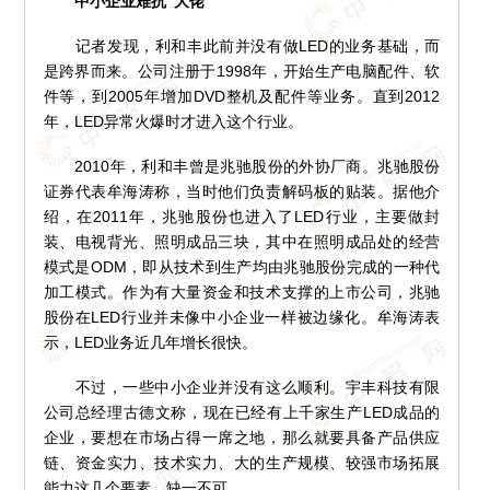
中小企业难抗“大佬”
记者发现，利和丰此前并没有做LED的业务基础，而
是跨界而来。公司注册于1998年，开始生产电脑配件、软
件等，到2005年增加DVD整机及配件等业务。直到2012
年，LED异常火爆时才进入这个行业。
2010年，利和丰曾是兆驰股份的外协厂商。兆驰股份
证券代表牟海涛称，当时他们负责解码板的贴装。据他介
绍，在2011年，兆驰股份也进入了LED行业，主要做封
装、电视背光、照明成品三块，其中在照明成品处的经营
模式是ODM，即从技术到生产均由兆驰股份完成的一种代
加工模式。作为有大量资金和技术支撑的上市公司，兆驰
股份在LED行业并未像中小企业一样被边缘化。牟海涛表
示，LED业务近几年增长很快。
不过，一些中小企业并没有这么顺利。宇丰科技有限
公司总经理古德文称，现在已经有上千家生产LED成品的
企业，要想在市场占得一席之地，那么就要具备产品供应
链、资金实力、技术实力、大的生产规模、较强市场拓展
能力这几个要素，缺一不可。