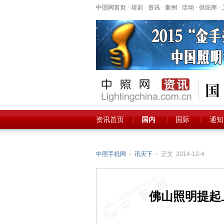
中照网首页
-
培训
-
资讯
-
案例
-
活动
-
供应商
-
资讯首页
国内
国际
通知
中照手机网
>
讯天下
>
正文 2014-12-4
佛山照明提起