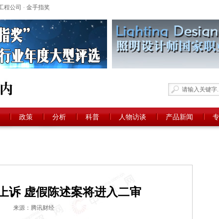
工程公司
-
金手指奖
政策
分析
科普
人物访谈
产品新闻
上诉 虚假陈述案将进入二审
来源：腾讯财经