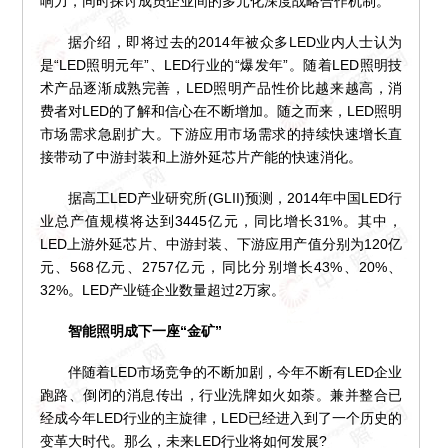
响力，同时探讨成员企业间的多元化深度战略合作机制。
据介绍，即将过去的2014年被众多LED业内人士认为
是“LED照明元年”、LED行业的“爆发年”。随着LED照明技
术产品逐渐成熟完善，LED照明产品性价比越来越高，消
费者对LED的了解和信心在不断增加。随之而来，LED照明
市场需求急剧扩大。下游应用市场需求的持续快速增长直
接带动了中游封装和上游外延芯片产能的快速消化。
据高工LED产业研究所(GLII)预测，2014年中国LED行
业总产值规模将达到3445亿元，同比增长31%。其中，
LED上游外延芯片、中游封装、下游应用产值分别为120亿
元、568亿元、2757亿元，同比分别增长43%、20%、
32%。LED产业链企业数量超过2万家。
智能照明成下一座“金矿”
伴随着LED市场竞争的不断加剧，今年不断有LED企业
跑路、倒闭的消息传出，行业洗牌如火如荼。兼并整合已
经成今年LED行业的主旋律，LED已经进入到了一个历史的
变革大时代。那么，未来LED行业将如何发展?