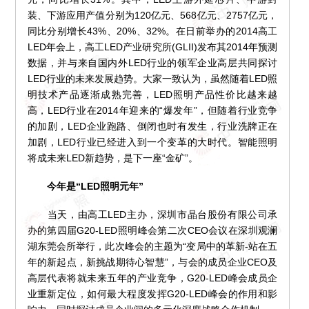
装、下游应用产值分别为120亿元、568亿元、2757亿元，
同比分别增长43%、20%、32%。在日前举办的2014高工
LED年会上，高工LED产业研究所(GLII)发布其2014年预测
数据，并与来自国内外LED行业的领军企业高层共同探讨
LED行业的未来发展趋势。大家一致认为，虽然随着LED照
明技术产品逐渐成熟完善，LED照明产品性价比越来越
高，LED行业在2014年迎来的“爆发年”，但随着行业竞争
的加剧，LED企业跑路、倒闭也时有发生，行业洗牌正在
加剧，LED行业已经进入到一个变革的大时代。智能照明
将成未来LED新趋势，是下一座“金矿”。
今年是“LED照明元年”
当天，由高工LED主办，深圳市晶台股份有限公司承
办的第四届G20-LED照明峰会第二次CEO会议在深圳观澜
湖东莞会所举行，此次峰会的主题为“变局中的革新-站在五
年的新起点，新挑战期待心智慧”，与会的成员企业CEO及
高层代表将就未来五年的产业竞争，G20-LED峰会成员企
业重新定位，如何最大程度发挥G20-LED峰会的作用和影