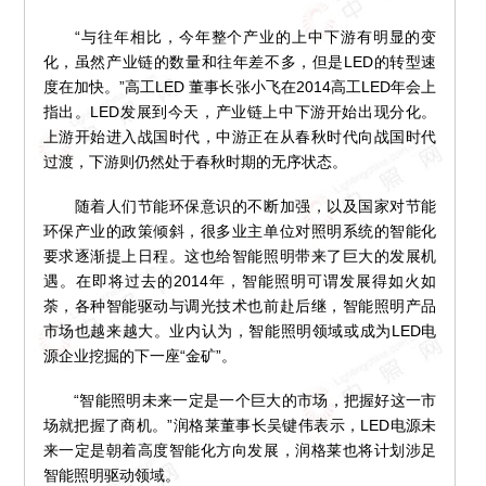
“与往年相比，今年整个产业的上中下游有明显的变
化，虽然产业链的数量和往年差不多，但是LED的转型速
度在加快。”高工LED 董事长张小飞在2014高工LED年会上
指出。LED发展到今天，产业链上中下游开始出现分化。
上游开始进入战国时代，中游正在从春秋时代向战国时代
过渡，下游则仍然处于春秋时期的无序状态。
随着人们节能环保意识的不断加强，以及国家对节能
环保产业的政策倾斜，很多业主单位对照明系统的智能化
要求逐渐提上日程。这也给智能照明带来了巨大的发展机
遇。在即将过去的2014年，智能照明可谓发展得如火如
荼，各种智能驱动与调光技术也前赴后继，智能照明产品
市场也越来越大。业内认为，智能照明领域或成为LED电
源企业挖掘的下一座“金矿”。
“智能照明未来一定是一个巨大的市场，把握好这一市
场就把握了商机。”润格莱董事长吴键伟表示，LED电源未
来一定是朝着高度智能化方向发展，润格莱也将计划涉足
智能照明驱动领域。