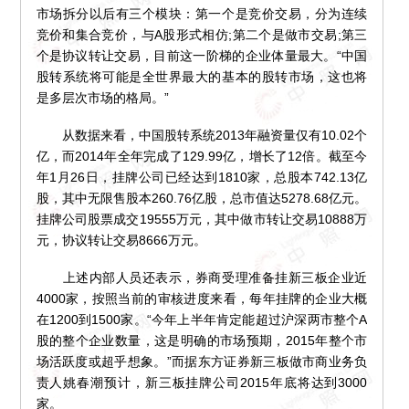
市场拆分以后有三个模块：第一个是竞价交易，分为连续
竞价和集合竞价，与A股形式相仿;第二个是做市交易;第三
个是协议转让交易，目前这一阶梯的企业体量最大。“中国
股转系统将可能是全世界最大的基本的股转市场，这也将
是多层次市场的格局。”
从数据来看，中国股转系统2013年融资量仅有10.02个
亿，而2014年全年完成了129.99亿，增长了12倍。截至今
年1月26日，挂牌公司已经达到1810家，总股本742.13亿
股，其中无限售股本260.76亿股，总市值达5278.68亿元。
挂牌公司股票成交19555万元，其中做市转让交易10888万
元，协议转让交易8666万元。
上述内部人员还表示，券商受理准备挂新三板企业近
4000家，按照当前的审核进度来看，每年挂牌的企业大概
在1200到1500家。“今年上半年肯定能超过沪深两市整个A
股的整个企业数量，这是明确的市场预期，2015年整个市
场活跃度或超乎想象。”而据东方证券新三板做市商业务负
责人姚春潮预计，新三板挂牌公司2015年底将达到3000
家。