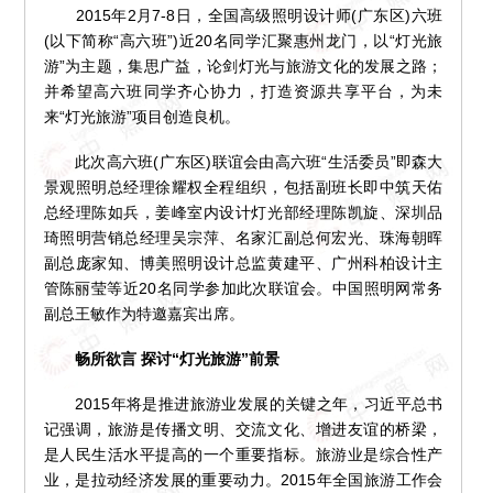
2015年2月7-8日，全国高级照明设计师(广东区)六班
(以下简称“高六班”)近20名同学汇聚惠州龙门，以“灯光旅
游”为主题，集思广益，论剑灯光与旅游文化的发展之路；
并希望高六班同学齐心协力，打造资源共享平台，为未
来“灯光旅游”项目创造良机。
此次高六班(广东区)联谊会由高六班“生活委员”即森大
景观照明总经理徐耀权全程组织，包括副班长即中筑天佑
总经理陈如兵，姜峰室内设计灯光部经理陈凯旋、深圳品
琦照明营销总经理吴宗萍、名家汇副总何宏光、珠海朝晖
副总庞家知、博美照明设计总监黄建平、广州科柏设计主
管陈丽莹等近20名同学参加此次联谊会。中国照明网常务
副总王敏作为特邀嘉宾出席。
畅所欲言 探讨“灯光旅游”前景
2015年将是推进旅游业发展的关键之年，习近平总书
记强调，旅游是传播文明、交流文化、增进友谊的桥梁，
是人民生活水平提高的一个重要指标。旅游业是综合性产
业，是拉动经济发展的重要动力。2015年全国旅游工作会