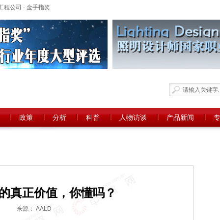
工程公司
-
金手指奖
政策
分析
科普
人物访谈
产品新闻
的真正价值，你懂吗？
来源： AALD