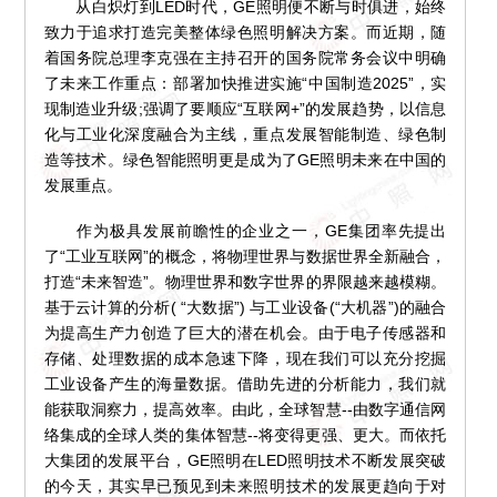
从白炽灯到LED时代，GE照明便不断与时俱进，始终
致力于追求打造完美整体绿色照明解决方案。而近期，随
着国务院总理李克强在主持召开的国务院常务会议中明确
了未来工作重点：部署加快推进实施“中国制造2025”，实
现制造业升级;强调了要顺应“互联网+”的发展趋势，以信息
化与工业化深度融合为主线，重点发展智能制造、绿色制
造等技术。绿色智能照明更是成为了GE照明未来在中国的
发展重点。
作为极具发展前瞻性的企业之一，GE集团率先提出
了“工业互联网”的概念，将物理世界与数据世界全新融合，
打造“未来智造”。物理世界和数字世界的界限越来越模糊。
基于云计算的分析( “大数据”) 与工业设备(“大机器”)的融合
为提高生产力创造了巨大的潜在机会。由于电子传感器和
存储、处理数据的成本急速下降，现在我们可以充分挖掘
工业设备产生的海量数据。借助先进的分析能力，我们就
能获取洞察力，提高效率。由此，全球智慧--由数字通信网
络集成的全球人类的集体智慧--将变得更强、更大。而依托
大集团的发展平台，GE照明在LED照明技术不断发展突破
的今天，其实早已预见到未来照明技术的发展更趋向于对