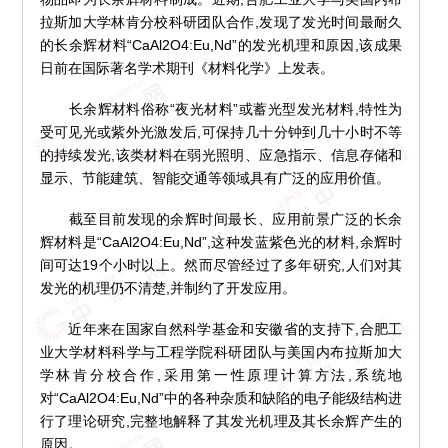
拉斯加大学林肯分校科研团队合作,发现了发光时间最耐久
的长余辉材料“CaAl2O4:Eu,Nd”的发光机理和原因,该成果
日前在国际著名学术期刊《材料化学》上发表。
长余辉材料俗称“夜光材料”或蓄光型发光材料,特性为
受可见光或紫外光激发后,可保持几十分钟到几十小时不等
的持续发光,该类材料在弱光照明、应急指示、信息存储和
显示、节能建筑、智能交通等领域具有广泛的应用价值。
截至目前发现的余辉时间最长、应用前景广泛的长余
辉材料是“CaAl2O4:Eu,Nd”,这种发蓝紫色光的材料,余辉时
间可达19个小时以上。然而尽管经过了多年研究,人们对其
发光的机理仍不清楚,并制约了开发应用。
近年来在国家自然科学基金和安徽省的支持下,合肥工
业大学材料科学与工程学院科研团队与美国内布拉斯加大
学林肯分校合作,采用第一性原理计算方法,系统地
对“CaAl2O4:Eu,Nd”中的各种杂质和缺陷的电子能级结构进
行了理论研究,完整地解释了其发光机理及其长余辉产生的
原因。