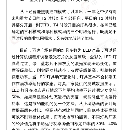
从上述智能照明控制模式可以看出，一年之中仅有周
末和重大节日的 T2 时段灯具全部开启，平日的 T2 时段灯
具部分开启，到了T3、T4 时段开启的灯具很少。按照已经
确定的三种模式和每种模式里的三个时段运行，既满足不
同时段的商业氛围需求，又有效地节约了能耗。
目前，万达广场使用的灯具多数为 LED 产品，可以通
过计算机编程来调整发光芯片的灰度等级，全彩的 LED 灯
具通过红、绿、蓝芯片不同灰度的混光实现全彩变化。灰
度等级越低，则实际功耗越小，灰度等级越高，则越接近
额定功率。当 LED 灯具动态变化时，灯具基本不会长期工
作在满功率运行的状态。灯具厂家提供的测试数据显示，
LED 灯具在动态运行情况下的平均功率不超过额定功率的
50%。如果降低整体动态运行的亮度，就能降低平均运行
功率，这是节约能耗的另一个方法。从上墙动画的设计角
度提高颜色对比、提高动态对比的同时，降低整体亮度就
可以不削弱整体效果，而有效地节约能耗。不同灯具厂家
的经验值是将平均运行功率降低到额定功率的 30%—40%