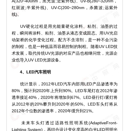
A(320~400nm，黑光波;近紫外线)、UV-B(280~320nm，
红斑波;半紫外线)、UV-C(200~280nm，杀菌波;远紫外
线)。
UV硬化过程是用光能量硬化涂料、粘剂、油墨的过
程，瞬间将涂料、粘剂、油墨从液态变成固态。用UV光启
动架桥的化学变化过程。配方不含溶剂，是一种不会污染
的制程，也是一种低温而容易控制的制程。随着UV LED技
术发展，取代传统UV光源的对应产品也相继问世，光源企
业也导入UV LED光源设备。
4、LED汽车照明
统计显示，2012年LED汽车内部用LED产品渗透率为
80%，预计到2020年上升到90%。LED车尾灯在2012年渗
透率接近40%，2020年将增加到67%。LED昼行灯/雾灯将
从2012年的20%攀升到2020年的50%。LED车头灯将从
2012年个位数的渗透率，2020年缓升到21%。
未来车头灯透过适路性照明系统(AdaptiveFront-
Lighting System)，再结合设计变化度高的白光LED照明光