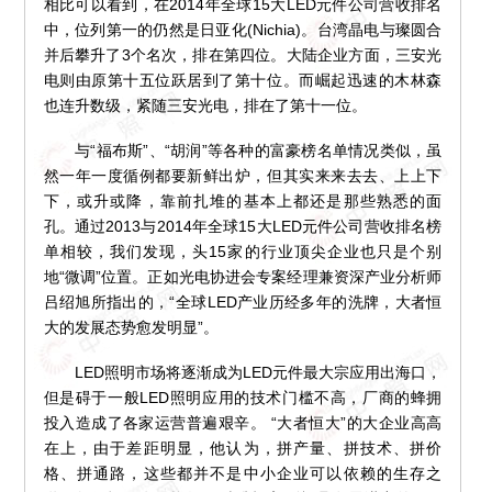
相比可以看到，在2014年全球15大LED元件公司营收排名
中，位列第一的仍然是日亚化(Nichia)。台湾晶电与璨圆合
并后攀升了3个名次，排在第四位。大陆企业方面，三安光
电则由原第十五位跃居到了第十位。而崛起迅速的木林森
也连升数级，紧随三安光电，排在了第十一位。
与“福布斯”、“胡润”等各种的富豪榜名单情况类似，虽
然一年一度循例都要新鲜出炉，但其实来来去去、上上下
下，或升或降，靠前扎堆的基本上都还是那些熟悉的面
孔。通过2013与2014年全球15大LED元件公司营收排名榜
单相较，我们发现，头15家的行业顶尖企业也只是个别
地“微调”位置。正如光电协进会专案经理兼资深产业分析师
吕绍旭所指出的，“全球LED产业历经多年的洗牌，大者恒
大的发展态势愈发明显”。
LED照明市场将逐渐成为LED元件最大宗应用出海口，
但是碍于一般LED照明应用的技术门槛不高，厂商的蜂拥
投入造成了各家运营普遍艰辛。 “大者恒大”的大企业高高
在上，由于差距明显，他认为，拼产量、拼技术、拼价
格、拼通路，这些都并不是中小企业可以依赖的生存之