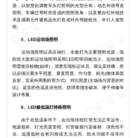
源，以智慧化调整车头灯照明的光型分布，动态补强弯道
照明、车辆过弯时所造成的照明死角，以及整合红外线技
术及感测元件避免远光灯造成对向驾驶眩光、补行人道照
明。
5、LED运动场照明
运动场照明以高压钠灯、水银灯为主要照明光源，现
阶段大面积运动场照明采用LED照明仍相当少。运动场照
明需使目标物(如球)，清楚呈现给运动员、观众及转播，所
以必须注重水平照度、垂直照度、均匀度、眩光(物体表面
反射，宜采外周围斜照方式)、对比照度(主场地与背景的对
比)、适宜的色温及演色性、防球类撞击破坏、便于维修等
设计考量。
6、LED极低温灯特殊照明
由于在低温条件下，会出现传统灯管无法正常运作、
电源损坏、灯光亮度变暗、灯管破裂污染食材、演色性不
佳、温度低时会有闪烁或无法点亮、防水功能不佳等问