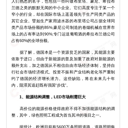
人们熟悉的名字，也包括一些叫做布里塔、豪尼、希拉布
兰德之类的默默无闻的中小企业。它们高度专注于某一个
窄小的行业，却在国际市场上遥遥领先于生产同类产品的
其它企业。譬如生产家用滤水器的布里塔公司占据全球同
类产品市场份额的85%;豪尼公司制造的卷烟机械在世界市
场上的占有率达到90%;专门运送葡萄酒的希拉布兰德公司
占有60%的全球份额。
据了解，德国本是一个资源贫乏的国家，其能源主要
依靠于进口，但由于新能源的普及加重了政府对新能源的
额外支出，加之德国从不相信自由市场经济体制，坚持自
行社会市场经济模式。投资不振和产业结构老化等严重制
约了德国的经济增长潜力。这些缺陷，将在未来几十年
内，阻滞其追赶既有强国“步伐”。
1、能源结构调整，LED市场刚需巨大
高价位的能源价格使得政府不得不加强能源结构的调
整，其中，绿色照明工程成为首当其冲的项目之一。
据统计，欧洲目前有5600万条照明道路，道路照明每