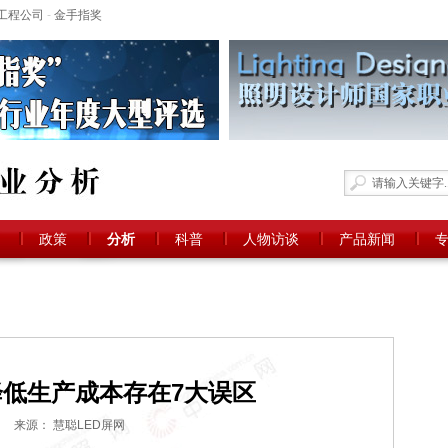
工程公司
-
金手指奖
政策
分析
科普
人物访谈
产品新闻
降低生产成本存在7大误区
来源： 慧聪LED屏网