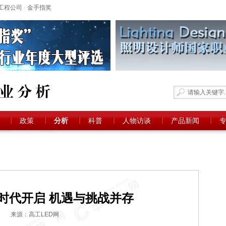
工程公司
-
金手指奖
政策
分析
科普
人物访谈
产品新闻
”时代开启 机遇与挑战并存
来源：高工LED网