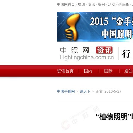
中照网首页
-
培训
-
资讯
-
案例
-
活动
-
供应商
-
资讯首页
国内
国际
通知
中照手机网
>
讯天下
>
正文 2016-5-27
“植物照明