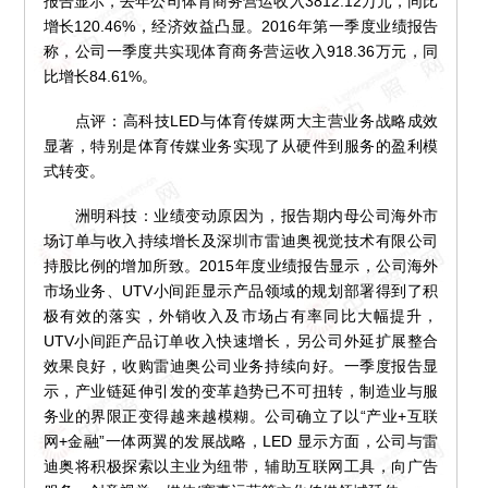
报告显示，去年公司体育商务营运收入3812.12万元，同比
增长120.46%，经济效益凸显。2016年第一季度业绩报告
称，公司一季度共实现体育商务营运收入918.36万元，同
比增长84.61%。
点评：高科技LED与体育传媒两大主营业务战略成效
显著，特别是体育传媒业务实现了从硬件到服务的盈利模
式转变。
洲明科技：业绩变动原因为，报告期内母公司海外市
场订单与收入持续增长及深圳市雷迪奥视觉技术有限公司
持股比例的增加所致。2015年度业绩报告显示，公司海外
市场业务、UTV小间距显示产品领域的规划部署得到了积
极有效的落实，外销收入及市场占有率同比大幅提升，
UTV小间距产品订单收入快速增长，另公司外延扩展整合
效果良好，收购雷迪奥公司业务持续向好。一季度报告显
示，产业链延伸引发的变革趋势已不可扭转，制造业与服
务业的界限正变得越来越模糊。公司确立了以“产业+互联
网+金融”一体两翼的发展战略，LED 显示方面，公司与雷
迪奥将积极探索以主业为纽带，辅助互联网工具，向广告