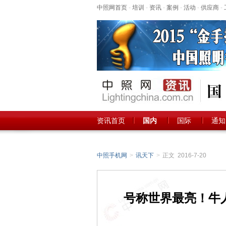
中照网首页
-
培训
-
资讯
-
案例
-
活动
-
供应商
-
资讯首页
国内
国际
通知
中照手机网
>
讯天下
>
正文 2016-7-20
号称世界最亮！牛人