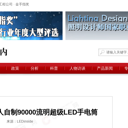
工程公司
-
金手指奖
政策
分析
科普
人物访谈
产品新闻
自制90000流明超级LED手电筒
来源：LEDinside