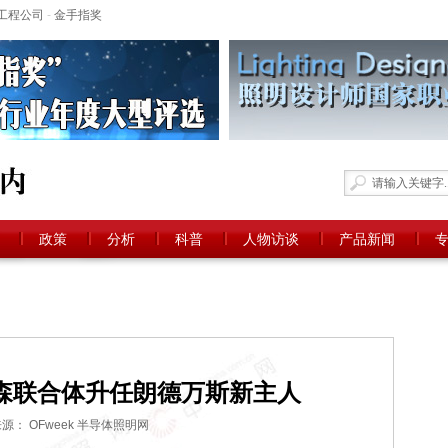
工程公司
-
金手指奖
政策
分析
科普
人物访谈
产品新闻
森联合体升任朗德万斯新主人
源： OFweek 半导体照明网