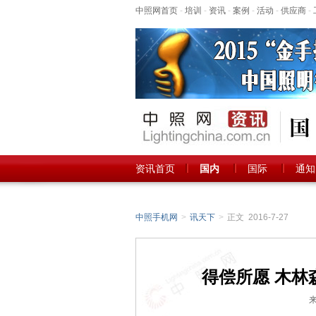
中照网首页
-
培训
-
资讯
-
案例
-
活动
-
供应商
-
资讯首页
国内
国际
通知
中照手机网
>
讯天下
>
正文 2016-7-27
得偿所愿 木林
来