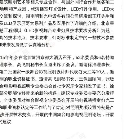
建筑照明艺术等相关专业合作，与国外同行合作开展各项工
地明和产业园，就演播室灯光设计、LED灯具使用、LED大
交流和探讨。湖南明和光电设备有限公司研发部王珏先生和
具及LED显示屏两大系列产品及应用作了详细的介绍。北京星
总工程师以《LED影视舞台专业灯具技术要求分析》为题，
灯具的技术特点、技术要求，针对标准制定中的一些技术参数
和未来发展做了认真地分析。
015年年会在北京黄河京都大酒店召开，53名委员和6名特邀
理事长、高飞副秘书长应邀出席了会议。邀请徐淮理事长、
第二批国家一级舞台影视照明设计师代表谷天江等10人，颁
制的职业资格证书。邀请高飞副秘书长、王保国顾问、张敏
舞台电影电视照明专业委员会首批专家库专家颁发了证书。徐
部分职能转移带来的新的机遇，建议专业委员会要充分发挥
。全体委员对舞台影视专业委员会开展的电视演播室灯光工
和职业资格认定等工作给与了肯定;对照明奖项设置特别是产
一步开展技术交流，开展的中国舞台电影电视照明论坛，开展
的建议