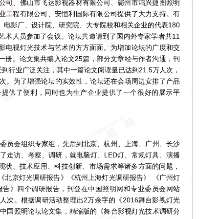
公司、佛山市飞达影视器材有限公司、霸州市鸿兴捷图照明
业工程有限公司、安恒利国际有限公司提供了大力支持。有
、电影厂、设计院、研究院、大专院校和相关企业的代表180
艺术人员参加了会议。论坛共邀请到了国内外专家学者共11
影电视灯光技术与艺术的方方面面。为增加论坛的广度和交
一册。论文集共编入论文25篇，部分文章经与作者沟通，刊
受到行业广泛关注，其中一篇论文阅读量已达到21.5万人次，
人次。为了增强论坛的实效性，论坛还在会场周边安排了产品
备提供了便利，同时也为生产企业提供了一个很好的展示平
专业委员会组织专家组，先后到北京、杭州、上海、广州、长沙
行了走访、考察、调研，就电脑灯、LED灯、常规灯具、演播
展现状、技术应用、科技创新、市场需求等诸多方面的问题，
《北京灯光调研报告》《杭州上海灯光调研报告》 《广州灯
报告》四个调研报告，刊登在中国照明网和专业委员会网站
人次。根据调研活动整理出2万余字的《2016舞台影视灯光
6年中国照明论坛论文集，精缩版的《舞台影视灯光技术调研分