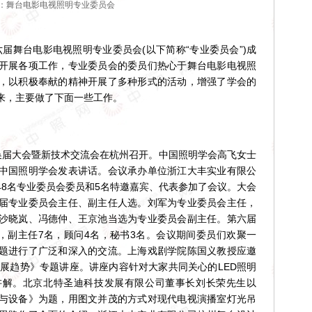
：舞台电影电视照明专业委员会
届舞台电影电视照明专业委员会(以下简称“专业委员会”)成
开展各项工作，专业委员会的委员们热心于舞台电影电视照
，以积极奉献的精神开展了多种形式的活动，增强了学会的
来，主要做了下面一些工作。
会换届大会暨新技术交流会在杭州召开。中国照明学会高飞女士
中国照明学会发表讲话。会议承办单位浙江大丰实业有限公
48名专业委员会委员和5名特邀嘉宾、代表参加了会议。大会
届专业委员会主任、副主任人选。刘军为专业委员会主任，
沙晓岚、冯德仲、王京池当选为专业委员会副主任。第六届
名，副主任7名，顾问4名，秘书3名。会议期间委员们欢聚一
题进行了广泛和深入的交流。上海戏剧学院陈国义教授应邀
发展趋势》专题讲座。讲座内容针对大家共同关心的LED照明
讲解。北京北特圣迪科技发展有限公司董事长刘长荣先生以
与设备》为题，用图文并茂的方式对现代电视演播室灯光吊