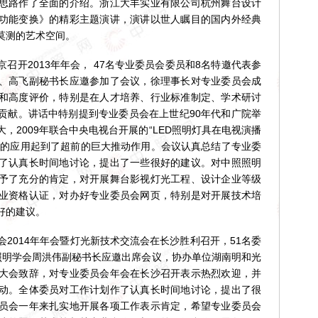
思路作了全面的介绍。浙江大丰实业有限公司杭州舞台设计
功能变换》的精彩主题演讲，演讲以世人瞩目的国内外经典
莫测的艺术空间。
召开2013年年会， 47名专业委员会委员和8名特邀代表参
、高飞副秘书长应邀参加了会议，徐理事长对专业委员会成
和高度评价，特别是在人才培养、行业标准制定、学术研讨
贡献。讲话中特别提到专业委员会在上世纪90年代和广院举
，2009年联合中央电视台开展的“LED照明灯具在电视演播
领域的应用起到了超前的巨大推动作用。会议认真总结了专业委
了认真长时间地讨论，提出了一些很好的建议。对中照照明
予了充分的肯定，对开展舞台影视灯光工程、设计企业等级
业资格认证，对办好专业委员会网页，特别是对开展技术培
好的建议。
员会2014年年会暨灯光新技术交流会在长沙胜利召开，51名委
照明学会周洪伟副秘书长应邀出席会议，协办单位湖南明和光
大会致辞，对专业委员会年会在长沙召开表示热烈欢迎，并
动。全体委员对工作计划作了认真长时间地讨论，提出了很
员会一年来扎实地开展各项工作表示肯定，希望专业委员会