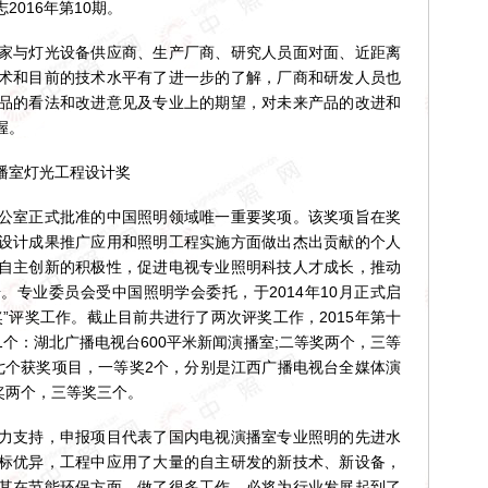
016年第10期。
与灯光设备供应商、生产厂商、研究人员面对面、近距离
术和目前的技术水平有了进一步的了解，厂商和研发人员也
品的看法和改进意见及专业上的期望，对未来产品的改进和
握。
室灯光工程设计奖
室正式批准的中国照明领域唯一重要奖项。该奖项旨在奖
设计成果推广应用和照明工程实施方面做出杰出贡献的个人
自主创新的积极性，促进电视专业照明科技人才成长，推动
。专业委员会受中国照明学会委托，于2014年10月正式启
”评奖工作。截止目前共进行了两次评奖工作，2015年第十
个：湖北广播电视台600平米新闻演播室;二等奖两个，三等
出七个获奖项目，一等奖2个，分别是江西广播电视台全媒体演
奖两个，三等奖三个。
支持，申报项目代表了国内电视演播室专业照明的先进水
标优异，工程中应用了大量的自主研发的新技术、新设备，
其在节能环保方面，做了很多工作，必将为行业发展起到了