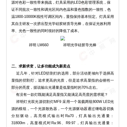
源对色彩一致性带来挑战，灯具采用的LED色彩管理系统，保
证不同批次一致性和调光区间内色温和显色指数的一致性，色
温1800-10000K线性可调区间内，显指保持基本恒定。灯具采用
其自主研发一次挤出型光学硅胶材质导光棒，在保证光效利用
率、光色一致性的同时很好的降低了成本。
祥明 LM660 祥明光学硅胶导光棒
二、求新求变，让多功能成为新卖点
近几年，针对LED切割灯的选用，部分活动更倾向于选择高
显指的切割灯，追求更高的光质，但是追求高显指的会牺牲一
部分的亮度，据说输出光通量是低显指时的70%左右。
有没有一款灯既能满足高显指又能满足高亮度的需求呢？
祥明灯光双光源切割灯MF9 采用一个装载两组800W LED光
源的模组，一个光源散热器，一个光源驱动器通过继电器切换
分别驱动，高亮模式输出时Ra70，灯具输出光通量：
31800lm，高显模式时Ra:96、R9:97，灯具输出光通量：