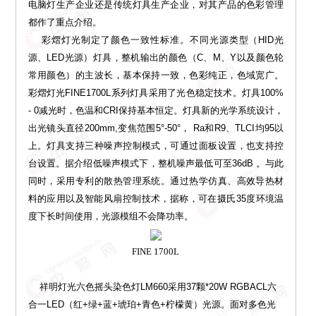
电脑灯生产企业还是传统灯具生产企业，对其产品的色彩管理
都作了重点介绍。
彩熠灯光制定了颜色一致性标准。不同光源类型（HID光
源、LED光源）灯具，整机输出的颜色（C、M、Y以及颜色轮
常用颜色）的主波长，基本保持一致，色彩纯正，色域宽广。
彩熠灯光FINE1700L系列灯具采用了光色稳定技术。灯具100%
- 0减光时，色温和CRI保持基本恒定。灯具新的光学系统设计，
出光镜头直径200mm,变焦范围5°-50°， Ra和R9、TLCI均95以
上。灯具支持三种噪声控制模式，可通过面板设置，也支持控
台设置。据介绍低噪声模式下，整机噪声最低可至36dB 。与此
同时，采用专利的散热管理系统。通过热学仿真、高效导热材
料的应用以及智能风扇控制技术，据称，可在摄氏35度环境温
度下长时间使用，光源模组不会降功率。
FINE 1700L
祥明灯光六色摇头染色灯LM660采用37颗*20W RGBACL六
合一LED（红+绿+蓝+琥珀+青色+柠檬黄）光源。面对多色光