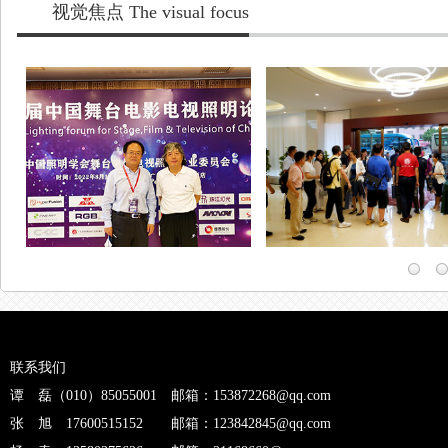
联系我们
谭 磊（010）85055001 邮箱：153872268@qq.com
张 旭 17600515152 邮箱：123842845@qq.com