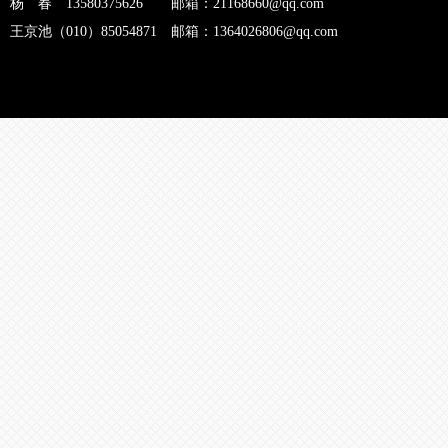
杨 春 13580375626 邮箱：21168660@qq.com
王京池（010）85054871 邮箱：1364026806@qq.com