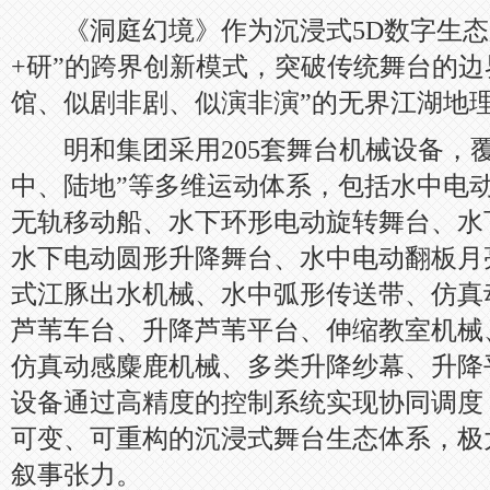
《洞庭幻境》作为沉浸式5D数字生态剧
+研”的跨界创新模式，突破传统舞台的边
馆、似剧非剧、似演非演”的无界江湖地
明和集团采用205套舞台机械设备，覆
中、陆地”等多维运动体系，包括水中电
无轨移动船、水下环形电动旋转舞台、水
水下电动圆形升降舞台、水中电动翻板月
式江豚出水机械、水中弧形传送带、仿真
芦苇车台、升降芦苇平台、伸缩教室机械
仿真动感麋鹿机械、多类升降纱幕、升降
设备通过高精度的控制系统实现协同调度
可变、可重构的沉浸式舞台生态体系，极
叙事张力。