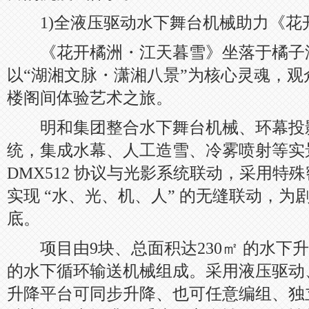
1)全液压驱动水下舞台机械助力《花
《花开橘洲・江天暮雪》坐落于橘子
以“湖湘文脉・潇湘八景”为核心灵魂，
楼阁间体验艺术之旅。
明和集团整合水下舞台机械、环幕投
统，集成水幕、人工造雪、冷雾喷射等实
DMX512 协议与光影系统联动，采用特
实现 “水、光、机、人” 的无缝联动，
底。
项目由9块、总面积达230㎡ 的水下升
的水下循环输送机械组成。采用液压驱动
升降平台可同步升降、也可任意编组、独