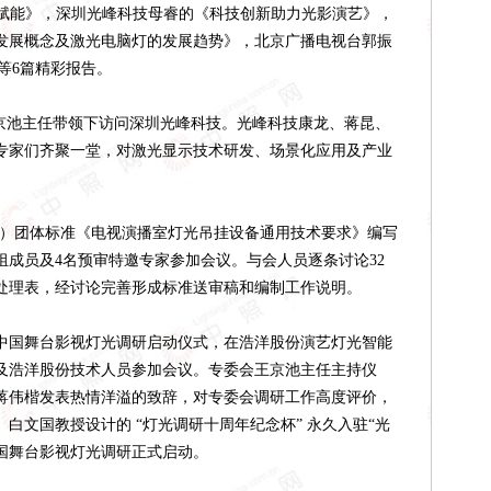
I赋能》，深圳光峰科技母睿的《科技创新助力光影演艺》，
发展概念及激光电脑灯的发展趋势》，北京广播电视台郭振
等6篇精彩报告。
王京池主任带领下访问深圳光峰科技。光峰科技康龙、蒋昆、
专家们齐聚一堂，对激光显示技术研发、场景化应用及产业
S）团体标准
《电视演播室灯光吊挂设备通用技术要求》
编写
写组成员及4名预审特邀专家参加会议。与会人员逐条讨论32
处理表，经讨论完善形成标准送审稿和编制工作说明。
25 年中国舞台影视灯光调研启动仪式，在浩洋股份演艺灯光智能
及浩洋股份技术人员参加会议。专委会王京池主任主持仪
蒋伟楷发表热情洋溢的致辞，对专委会调研工作高度评价，
白文国教授设计的 “灯光调研十周年纪念杯” 永久入驻“光
年中国舞台影视灯光调研正式启动。