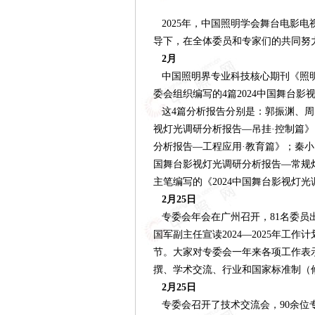
2025年，中国照明学会舞台电影电
导下，在全体委员和专家们的共同努
2月
中国照明界专业科技核心期刊《照
委会组织编写的4篇202
4
中国舞台影
这
4篇分析报告分别是：
郭振渊、周
视灯光调研分析报告
—
吊挂
·控制篇
》
分析报告
—
工程应用
·教育篇
》；
秦小
国舞台影视灯光调研分析报告
—
常规
主笔编写的《
202
4
中国舞台影视灯光
2月25日
专委会年会在广州召开，
81名委员
国军副主任宣读2024—2025年
节。大家对专委会一年来各项工作表
撰、学术交流、行业和国家标准制（
2月25日
专委会召开了技术交流会，
90余