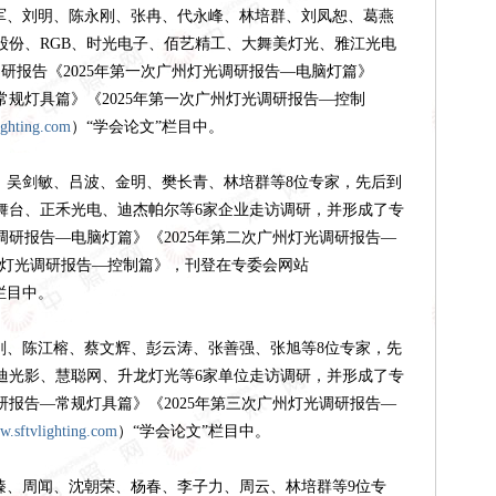
、刘明、陈永刚、张冉、代永峰、林培群、刘凤恕、葛燕
股份、RGB、时光电子、佰艺精工、大舞美灯光、雅江光电
研报告《2025年第一次广州灯光调研报告—电脑灯篇》
常规灯具篇》《2025年第一次广州灯光调研报告—控制
ighting.com
）
“学会论文”栏目中。
吴剑敏、吕波、金明、樊长青、林培群等
8位专家，先后到
舞台、正禾光电、迪杰帕尔等6家企业走访调研，并形成了专
光调研报告—电脑灯篇》《2025年第二次广州灯光调研报告—
广州灯光调研报告—控制篇》，刊登在专委会网站
栏目中。
、陈江榕、蔡文辉、彭云涛、张善强、张旭等
8位专家，先
迪光影、慧聪网、升龙灯光等6家单位走访调研，并形成了专
调研报告—常规灯具篇》《2025年第三次广州灯光调研报告—
.sftvlighting.com
）“学会论文”栏目中。
、周闻、沈朝荣、杨春、李子力、周云、林培群等
9位专