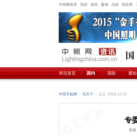
中照网首页
-
培训
-
资讯
-
案例
-
活动
-
供应商
-
资讯首页
国内
国际
通知
中照手机网
>
讯天下
>
正文 2025-12-31
专委
来源