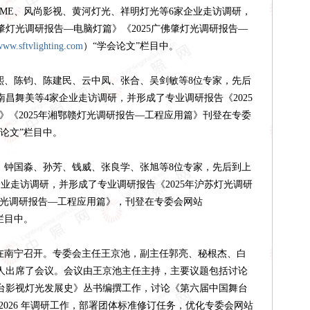
ME、风尚影视、黄河灯光、祥明灯光等6家企业走访调研，
佛肇灯光调研报告—电脑灯篇》《2025广佛肇灯光调研报告—
www.sftvlighting.com
）
“学会论文”栏目中。
、陈钧、陈建民、云中凤、张合、吴剑敏等
8位专家，先后
昌舞美等4家企业走访调研，并形成了专业调研报告《2025
》《2025年湘鄂赣灯光调研报告—工程应用篇》刊登在专委
会论文”栏目中。
钟国淼、孙芳、钱威、张良学、张旭等
8位专家，先后到上
业走访调研，并形成了专业调研报告《2025年沪苏灯光调研
苏灯光调研报告—工程应用篇》，刊登在专委会网站
栏目中。
议在南宁召开。专委会主任王京池，副主任郭亮、秘根杰、白
5人出席了会议。会议由王京池主任主持，主要议题包括讨论
台影视灯光发展史》丛书编撰工作，讨论《第六届中国舞台
2026 年调研工作，部署团体标准修订任务，优化专委会网站