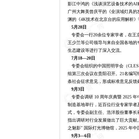
影江中鸿的《浅谈演艺设备技术的A
广州大舞美曾庆平的《全演域灯具的
渊的《4K技术在北京台的应用解析》
5月28日
专委会一行
20余位专家学者，在
王少兰等公司领导与来自全国各地的
生态建设等进行了深入交流。
7月18—20日
专委会组织的中国照明学会（
CLE
组第三次会议在贵阳
召开
。
21名编
条社会征求意见，形成标准意见反馈
9月3日
专委会调研
10 周年庆典暨 20
制造基地举行，近百位行业专家学者
式，专委会副主任、浩洋股份董事长
指出调研对行业发展做出了巨大贡献。
之魅影” 国际灯光博物馆，2025 
9月3—6日