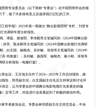
视照明专业委员会（以下简称“专委会”）在中国照明学会的领
力下，做了许多很有意义且值得我们记忆的工作。
明工程学报》
202
5
年第一期推出
“舞台影视照明”专栏，刊登专
视灯光调研年度分析报告。
闻、谭磊、谢渝熙、李传舵
等主笔编写的《
202
4
中国舞台影
；
孙芳
、
陈永刚
等主笔编写的《
202
4
中国舞台影视灯光调研
刚、白文国、秘根杰、吴剑敏、张旭
等主笔编写的《
202
4
中
灯具
·特效篇
》；
吴剑敏、曲国军、秘根杰、秦小刚、张旭
等
调研分析报告
—
电脑灯篇
》
。
出席会议。王京池主任作了2024—2025年工作总结报告，曲
工作计划报告，郭亮副主任、白文国副主任先后主持审议和讨论环
示肯定，认为专委会的中国舞台电影电视灯光发展史的编
修）定等工作，对促进行业发展起到了积极的推动作用
。
位专家学者参加会议。专委会林培群副主任主持交流会，中央