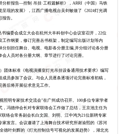
研分析报告—控制·吊挂·工程篇解析》，ARRI（中国）马铁
呈现的发展》，江西广播电视台吴剑敏做了《2024灯光调
彩报告。
书编委会成立大会在杭州大丰科创中心会议室召开，
22位
议工作纲要，修订完善丛书框架，制定编写出版计划等内
林分别担任舞台、电视、电影各分册主编,并分组讨论各分册
参会人员对各分册大纲、章节进行了讨论完善。
S）团体标准
《电视演播室灯光吊挂设备通用技术要求》
编写
写组成员参加了会议。与
会人员逐条逐项
讨论
完善标准初稿，
完善后
将开展征求意见工作。
视照明专家技术交流会”在广州成功召开。100多位专家学者
式，冯德仲会长对专家联络会工作做了总结，王京池主任为
专家联络会常务副会长白文国、刘明、江中鸿为21位新聘专家
专家发言。会议邀请了上海舞台技术研究所谢渝熙的《苏河
斯全德叶剑辉的《灯光控制信号可视化的发展趋势》，湖北光