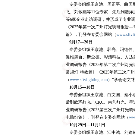
专委会组织王京池、周正平、曲国军
飞、刘敏燕等
11位专家，先后到浩洋
等6家企业走访调研，并形成了专业调
《2025年第一次广州灯光调研报告—
篇》，刊登在专委会网站（
www.sftvl
9月17—20日
专委会组织王京池、郭亮、冯德仲、
翼维舞台、斯全德、彩熠科技、方达
业调研报告《2025年第二次广州灯
常规灯·特效篇》《2025年第二次
（
www.sftvlighting.com
）
“学会论文”
10月15—18日
专委会组织王京池、白文国、秦小刚
后到欧玛灯光、CKC、南艺灯光、星
业调研报告《2025第三次广州灯光
电脑灯篇》，刊登在专委会网站（
www
10月29日—11月1日
专委会组织王京池、江中鸿、刘建臻