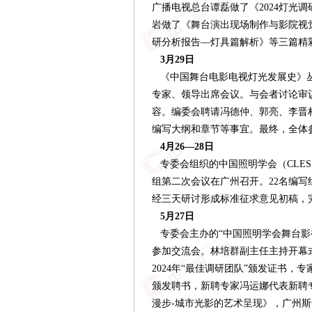
广播电视总台谭磊做了《2024灯光调
岩做了《舞台演出现场制作与影院视觉
研分析报告—灯具篇解析》等三篇精
3月29日
《中国舞台电影电视灯光发展史》丛
专家、领导出席会议。与会者讨论审
容。编委会聘请冯德仲、郭亮、李晋
编写大纲和章节等事宜。最终，全体
4月26—28日
专委会组织的中国照明学会（
CLE
组第二次会议
在广州召开
。
22名编
经三天研讨形成
标准
征求意见
初
稿，
5月27日
专委会主办的
“中国照明学会舞台影
参加交流会。林培群副主任主持开幕
2024年“最佳调研团队”颁发证书，
颁发聘书，新聘专家冯运娜代表新聘
漫步-城市光影的艺术呈现》，广州