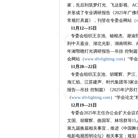
家，先后到筑梦灯光、飞达影视、AC
并形成了专业调研报告《2025年广
常规灯具篇》，刊登在专委会网站（
11月12—15日
专委会组织王京池、秘根杰、谢渝熙
到中天嘉业、湖北光影、湖南明和、南
年湘鄂赣灯光调研报告—吊挂·控制篇
会网站（
www.sftvlighting.com
）
“学
11月20—22日
专委会组织王京池、胡耀辉、尹江、
海汇焰、江苏建声、时代集团等3家企
报告—吊挂·控制篇》《2025年沪
（
www.sftvlighting.com
）
“学会论文”
12月19—21日
专委会
2025年主任办公会扩大会
文国、胡耀辉、曲国军、林培群等1
第九届换届相关事宜，推进《中国舞
电影电视照明论坛》相关事宜；规划 